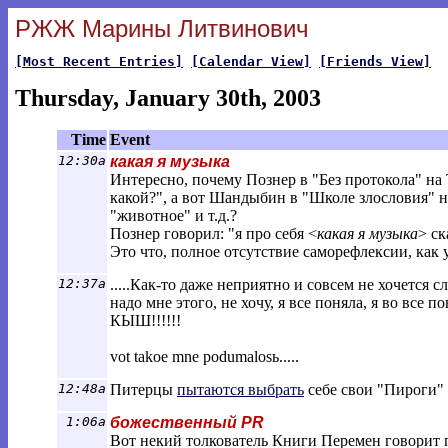
РЖЖ Марины Литвинович
[Most Recent Entries]
[Calendar View]
[Friends View]
Thursday, January 30th, 2003
Time
Event
12:30a
какая я музыка
Интересно, почему Познер в "Без протокола" на
какой?", а вот Шандыбин в "Школе злословия" на
"животное" и т.д.?
Познер говорил: "я про себя <
какая я музыка
> ск
Это что, полное отсутствие саморефлексии, как у
12:37a
.....Как-то даже неприятно и совсем не хочется с
надо мне этого, не хочу, я все поняла, я во все по
КЫШ!!!!!!
vot takoe mne podumalosь.....
12:48a
Питерцы
пытаются выбрать
себе свои "Пироги"
1:06a
божественный PR
Вот некий толкователь Книги Перемен говорит п