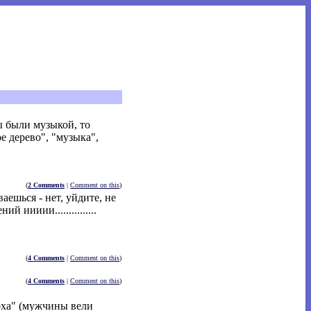
ы были музыкой, то
е дерево", "музыка",
(
2 Comments
|
Comment on this
)
шься - нет, уйдите, не
 иииии...............
(
4 Comments
|
Comment on this
)
(
4 Comments
|
Comment on this
)
оха" (мужчины вели