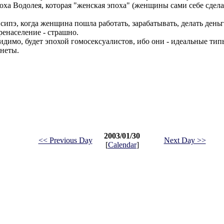
поха Водолея, которая "женская эпоха" (женщины сами себе сдел
сипэ, когда женщина пошла работать, зарабатывать, делать деньги
ренаселение - страшно.
идимо, будет эпохой гомосексуалистов, ибо они - идеальные тип
анеты.
2003/01/30
<< Previous Day
Next Day >>
[
Calendar
]