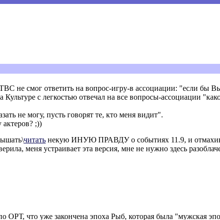
 ТВС не смог ответить на вопрос-игру-в ассоциации: "если бы В
 Культуре с легкостью отвечал на все вопросы-ассоциации "како
азать не могу, пусть говорят те, кто меня видит".
 актеров? ;))
лышать\
читать
некую ИНУЮ ПРАВДУ о событиях 11.9, и отмахивае
верила, меня устраивает эта версия, мне не нужно здесь разоблачений
о ОРТ, что уже закончена эпоха Рыб, которая была "мужская эп