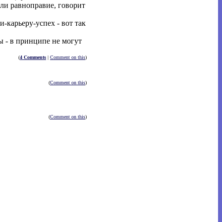
али равноправие, говорит
-карьеру-успех - вот так
ы - в принципе не могут
(
4 Comments
|
Comment on this
)
(
Comment on this
)
(
Comment on this
)