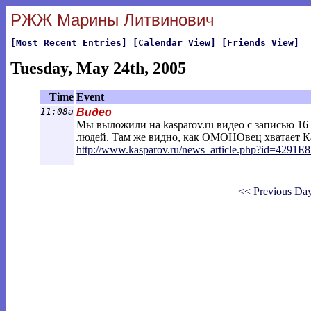
РЖЖ Марины Литвинович
[Most Recent Entries]
[Calendar View]
[Friends View]
Tuesday, May 24th, 2005
Time
Event
11:08a
Видео
Мы выложили на kasparov.ru видео с записью 16
людей. Там же видно, как ОМОНОвец хватает К
http://www.kasparov.ru/news_article.php?i
d=4291E
<< Previous Da