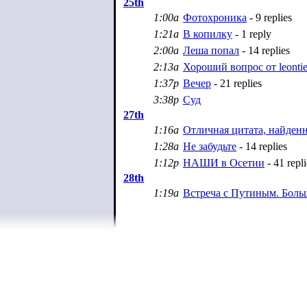
25th
1:00a
Фотохроника
- 9 replies
1:21a
В копилку
- 1 reply
2:00a
Леша попал
- 14 replies
2:13a
Хороший вопрос от leonti
1:37p
Вечер
- 21 replies
3:38p
Суд
27th
1:16a
Отличная цитата, найденн
1:28a
Не забудьте
- 14 replies
1:12p
НАШИ в Осетии
- 41 repli
28th
1:19a
Встреча с Путиным. Боль