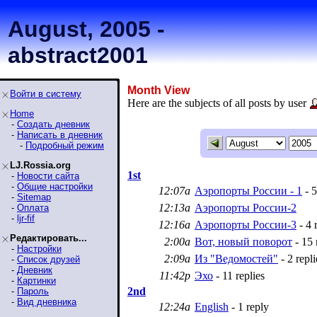
August, 2005 -
abstract2001
Month View
Войти в систему
Here are the subjects of all posts by user
Home
-
Создать дневник
-
Написать в дневник
-
Подробный режим
LJ.Rossia.org
1st
-
Новости сайта
-
Общие настройки
12:07a
Аэропорты России - 1
- 5
-
Sitemap
12:13a
Аэропорты России-2
-
Оплата
-
ljr-fif
12:16a
Аэропорты России-3
- 4 
Редактировать...
2:00a
Вот, новый поворот
- 15 
-
Настройки
2:09a
Из "Ведомостей"
- 2 repli
-
Список друзей
-
Дневник
11:42p
Эхо
- 11 replies
-
Картинки
2nd
-
Пароль
-
Вид дневника
12:24a
English
- 1 reply