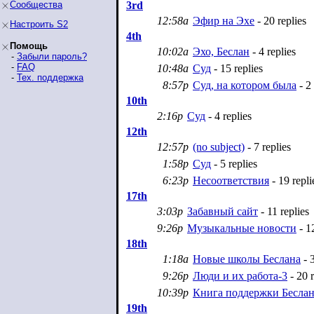
Сообщества
3rd
12:58a
Эфир на Эхе
- 20 replies
Настроить S2
4th
Помощь
10:02a
Эхо, Беслан
- 4 replies
-
Забыли пароль?
-
FAQ
10:48a
Суд
- 15 replies
-
Тех. поддержка
8:57p
Суд, на котором была
- 2 
10th
2:16p
Суд
- 4 replies
12th
12:57p
(no subject)
- 7 replies
1:58p
Суд
- 5 replies
6:23p
Несоответствия
- 19 repli
17th
3:03p
Забавный сайт
- 11 replies
9:26p
Музыкальные новости
- 12
18th
1:18a
Новые школы Беслана
- 3
9:26p
Люди и их работа-3
- 20 r
10:39p
Книга поддержки Бесла
19th