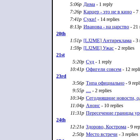
5:06p
Дима
- 1 reply
7:26p
Карцер - это не в кино
- 7 
7:41p
Суки!
- 14 replies
8:13p
Иванова - на царство
- 21 
20th
1:51p
[LJ2ME] Антиреклама
- 3 
1:59p
[LJ2ME] Ужас
- 2 replies
21st
5:20p
Суд
- 1 reply
10:41p
Офигели совсем
- 12 repl
23rd
3:56p
Типа официально
- 9 repl
9:55p
....
- 2 replies
10:34p
Сегодняшние новости, о
11:04p
Анонс
- 10 replies
11:31p
Пересечение границы у
24th
12:21a
Здорово, Кострома
- 9 rep
2:50p
Место встречи
- 3 replies