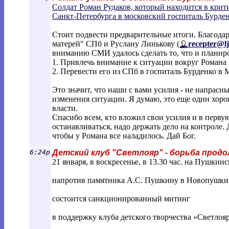
Солдат Роман Рудаков, который находится в крити
Санкт-Петербурга в московский госпиталь Бурде
Стоит подвести предварительные итоги. Благодар
матерей" СПб и Руслану Линькову (
recepter@lj
вниманию СМИ удалось сделать то, что и планиро
1. Привлечь внимание к ситуации вокруг Романа 
2. Перевести его из СПб в госпиталь Бурденко в 
Это значит, что наши с вами усилия - не напрасн
изменения ситуации. Я думаю, это еще один хоро
власти.
Спасибо всем, кто вложил свои усилия и в перву
останавливаться, надо держать дело на контроле. 
чтобы у Романа все наладилось. Дай Бог.
6:24p
Детский клуб "Светлояр" - борьба прод
21 января, в воскресенье, в 13.30 час. на Пушки
напротив памятника А.С. Пушкину в Новопушки
состоится санкционированный митинг
в поддержку клуба детского творчества «Светлоя