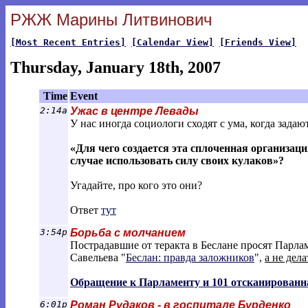
РЖЖ Марины Литвинович
[Most Recent Entries]
[Calendar View]
[Friends View]
Thursday, January 18th, 2007
Time
Event
2:14a
Ужас в центре Левады
У нас иногда социологи сходят с ума, когда зада
«Для чего создается эта сплоченная организа
случае использовать силу своих кулаков»?
Угадайте, про кого это они?
Ответ
тут
3:54p
Борьба с молчанием
Пострадавшие от теракта в Беслане просят Парла
Савельева "
Беслан: правда заложников
",
а не дела
Обращение к Парламенту и 101 отсканированн
6:01p
Роман Рудаков - в госпитале Бурденко