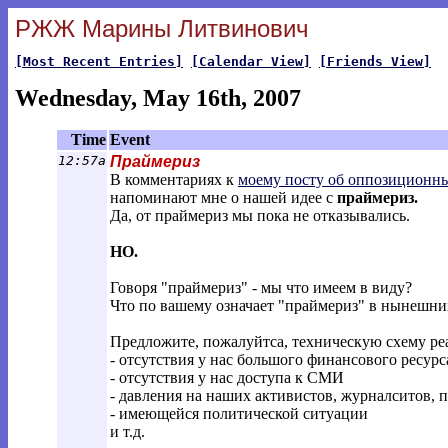
РЖЖ Марины Литвинович
[Most Recent Entries]
[Calendar View]
[Friends View]
Wednesday, May 16th, 2007
Time
Event
12:57a
Праймериз
В комментариях к
моему посту об оппозиционн
напоминают мне о нашей идее с
праймериз.
Да, от праймериз мы пока не отказывались.
НО.
Говоря "праймериз" - мы что имеем в виду?
Что по вашему означает "праймериз" в нынешни
Предложите, пожалуйтса, техническую схему ре
- отсутствия у нас большого финансового ресурс
- отсутствия у нас доступа к СМИ
- давления на наших активистов, журналситов, п
- имеющейся политической ситуации
и т.д.