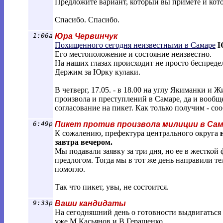
Предложите вариант, который вы примете и кот
Спасибо. Спасибо.
1:06a
Юра Червинчук
Похищенного сегодня неизвестными в Самаре
Ю
Его местоположение и состояние неизвестно.
На наших глазах происходит не просто беспредел
Держим за Юрку кулаки.
В четверг, 17.05. - в 18.00 на углу Якиманки и
произвола и преступлений в Самаре, да и вообще
согласование на пикет. Как только получим - со
6:49p
Пикет против произвола милиции в Са
К сожалению, префектура центрального округа
завтра вечером.
Мы подавали заявку за три дня, но ее в жестко
предлогом. Тогда мы в тот же день направили те
помогло.
Так что пикет, увы, не состоится.
9:33p
Ваши кандидаты
На сегодняшний день о готовности выдвигаться
уже М.Касьянов и В.Геращенко.