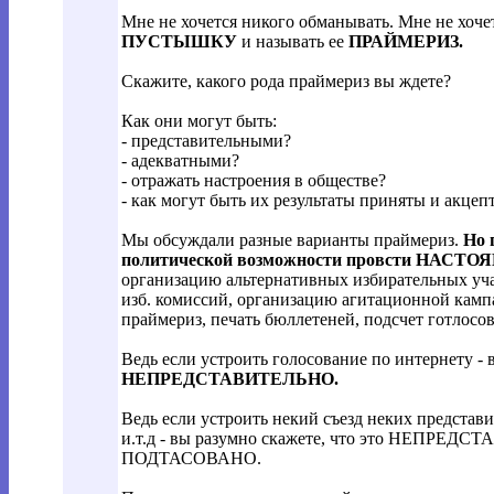
Мне не хочется никого обманывать. Мне не хоче
ПУСТЫШКУ
и называть ее
ПРАЙМЕРИЗ.
Скажите, какого рода праймериз вы ждете?
Как они могут быть:
- представительными?
- адекватными?
- отражать настроения в обществе?
- как могут быть их результаты приняты и акце
Мы обсуждали разные варианты праймериз.
Но 
политической возможности провсти НАС
организацию альтернативных избирательных учас
изб. комиссий, организацию агитационной кам
праймериз, печать бюллетеней, подсчет готлосов и
Ведь если устроить голосование по интернету - 
НЕПРЕДСТАВИТЕЛЬНО.
Ведь если устроить некий съезд неких представ
и.т.д - вы разумно скажете, что это НЕП
ПОДТАСОВАНО.