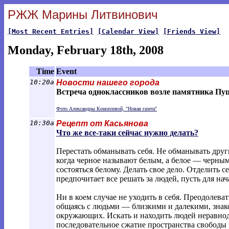
РЖЖ Марины Литвинович
[Most Recent Entries]
[Calendar View]
[Friends View]
Monday, February 18th, 2008
Time
Event
10:20a
Новости нашего города
Встреча одноклассников возле памятника Пушк
Фото Александры Коноплевой, "Новая газета"
10:30a
Рецепт от Касьянова
Что же все-таки сейчас нужно делать?
Перестать обманывать себя. Не обманывать други
когда черное называют белым, а белое — черным
состояться белому. Делать свое дело. Отделить с
предпочитает все решать за людей, пусть для на
Ни в коем случае не уходить в себя. Преодолева
общаясь с людьми — близкими и далекими, зна
окружающих. Искать и находить людей неравно
последовательное сжатие пространства свободы в