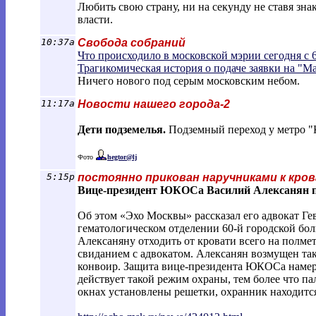
Любить свою страну, ни на секунду не ставя зн
власти.
10:37a
Свобода собраний
Что происходило в московской мэрии сегодня с 6
Трагикомическая история о подаче заявки на "М
Ничего нового под серым московским небом.
11:17a
Новости нашего города-2
Дети подземелья.
Подземный переход у метро "Ки
Фото
hegtor@lj
5:15p
постоянно прикован наручниками к кро
Вице-президент ЮКОСа Василий Алексанян п
Об этом «Эхо Москвы» рассказал его адвокат Ге
гематологическом отделении 60-й городской бол
Алексаняну отходить от кровати всего на полме
свиданием с адвокатом. Алексанян возмущен такж
конвоир. Защита вице-президента ЮКОСа намере
действует такой режим охраны, тем более что п
окнах установлены решетки, охранник находится 