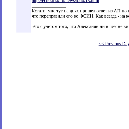
http://echo.msk.ru/news/424013.html
_______________
Кстати, мне тут на днях пришел ответ из АП по
что переправили его во ФСИН. Как всегда - на к
Это с учетом того, что Алексанян ни в чем не ви
<< Previous Da