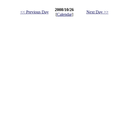
2008/10/26
<< Previous Day
Next Day >>
[
Calendar
]