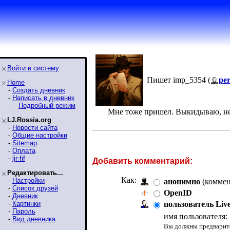
Войти в систему
Пишет imp_5354 (
pe
Home
-
Создать дневник
-
Написать в дневник
-
Подробный режим
Мне тоже пришел. Выкидываю, не
LJ.Rossia.org
-
Новости сайта
-
Общие настройки
-
Sitemap
-
Оплата
-
ljr-fif
Добавить комментарий:
Редактировать...
Как:
-
Настройки
анонимно
(коммен
-
Список друзей
OpenID
-
Дневник
-
Картинки
пользователь Liv
-
Пароль
имя пользователя:
-
Вид дневника
Вы должны предварите