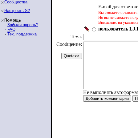
Сообщества
E-mail для ответов
Настроить S2
Вы сможете оставлять 
Но вы не сможете пол
Помощь
Внимание: на указанн
-
Забыли пароль?
пользователь LJ.R
-
FAQ
-
Тех. поддержка
Тема:
Сообщение:
Не выполнять автоформа