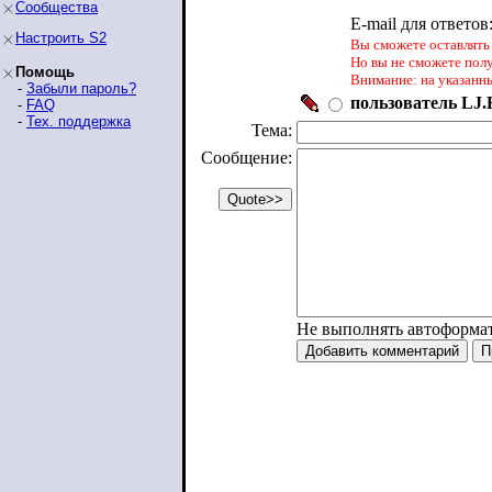
Сообщества
E-mail для ответов
Настроить S2
Вы сможете оставлять 
Но вы не сможете пол
Помощь
Внимание: на указанн
-
Забыли пароль?
пользователь LJ.R
-
FAQ
-
Тех. поддержка
Тема:
Сообщение:
Не выполнять автоформа