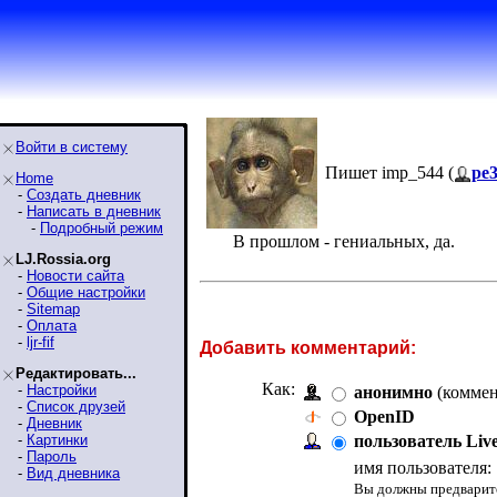
Войти в систему
Пишет imp_544 (
pe
Home
-
Создать дневник
-
Написать в дневник
-
Подробный режим
В прошлом - гениальных, да.
LJ.Rossia.org
-
Новости сайта
-
Общие настройки
-
Sitemap
-
Оплата
-
ljr-fif
Добавить комментарий:
Редактировать...
Как:
-
Настройки
анонимно
(коммен
-
Список друзей
OpenID
-
Дневник
-
Картинки
пользователь Liv
-
Пароль
имя пользователя:
-
Вид дневника
Вы должны предварите