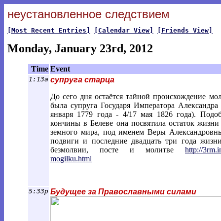
неустановленное следствием
[Most Recent Entries]
[Calendar View]
[Friends View]
Monday, January 23rd, 2012
Time
Event
1:13a
супруга старца
До сего дня остаётся тайной происхождение мо
была супруга Государя Императора Александра
января 1779 года - 4/17 мая 1826 года). Под
кончины в Белеве она посвятила остаток жизни
земного мира, под именем Веры Александровны
подвиги и последние двадцать три года жизн
безмолвии, посте и молитве
http://3rm.
mogilku.html
5:33p
Будущее за Православными силами