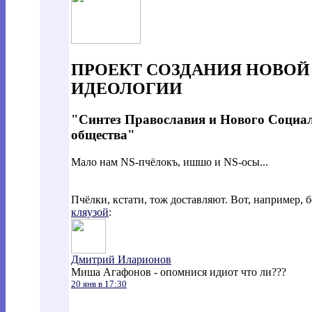
ПРОЕКТ СОЗДАНИЯ НОВОЙ
ИДЕОЛОГИИ
"Синтез Православия и Нового Социал
общества"
Мало нам NS-пчёлокъ, ишшо и NS-осы...
Пчёлки, кстати, тож доставляют. Вот, например,
кляузой
:
Дмитрий Иларионов
Миша Агафонов - опомнися идиот что ли???
20 янв в 17:30