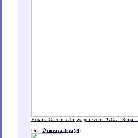
Никита Слепнёв Лидер движения "ОСА": Встреч
Оса.
novayaideya@lj