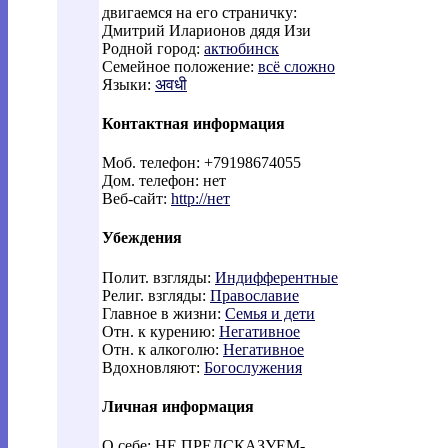
двигаемся на его страничку:
Дмитрий Иларионов дядя Изи
Родной город:
актюбинск
Семейное положение:
всё сложно
Языки:
अवधी
Контактная информация
Моб. телефон: +79198674055
Дом. телефон: нет
Веб-сайт:
http://нет
Убеждения
Полит. взгляды:
Индифферентные
Религ. взгляды:
Православие
Главное в жизни:
Семья и дети
Отн. к курению:
Негативное
Отн. к алкоголю:
Негативное
Вдохновляют:
Богослужения
Личная информация
О себе: НЕ ПРЕДСКАЗУЕМ-