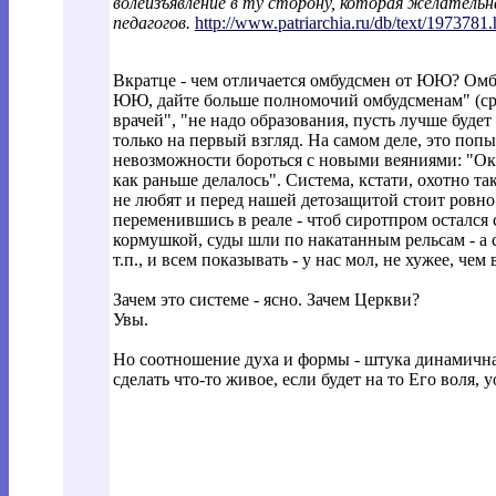
волеизъявление в ту сторону, которая желательн
педагогов.
http://www.patriarchia.ru/db/text/197378
1.
Вкратце - чем отличается омбудсмен от ЮЮ? Омбу
ЮЮ, дайте больше полномочий омбудсменам" (ср.
врачей", "не надо образования, пусть лучше буде
только на первый взгляд. На самом деле, это поп
невозможности бороться с новыми веяниями: "Ок, 
как раньше делалось". Система, кстати, охотно т
не любят и перед нашей детозащитой стоит ровно 
переменившись в реале - чтоб сиротпром остался
кормушкой, суды шли по накатанным рельсам - а 
т.п., и всем показывать - у нас мол, не хужее, чем 
Зачем это системе - ясно. Зачем Церкви?
Увы.
Но соотношение духа и формы - штука динамичная
сделать что-то живое, если будет на то Его воля, 