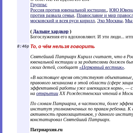
Группы:
Россия против ювенальной юстиции.
,
ЮЮ Ювенал
против развала семьи
,
Православие и мир правос
московский и всея руси кирилл
,
Эхо Москвы
,
Мы 
(
Дальше хардкор
)
Богослужения его вдохновляют. И эти люди... итп
8:46p
То, о чём нельзя говорить
Святейший Патриарх Кирилл считает, что в Рос
ювенальной юстиции и за родителями должен бы
своих детей, сообщает
«Церковный вестник»
.
«В настоящее время отсутствуют объективные, 
правового механизма в этой области (сфере защи
эффективной работы уже имеющихся норм», — ск
на
открытии
XX Рождественских чтений в Моск
По словам Патриарха, в частности, более эфф
институт уполномоченных по правам ребенка. К 
активность правозащитников, у данного инстит
констатировал Святейший Патриарх.
Патриархия.ru