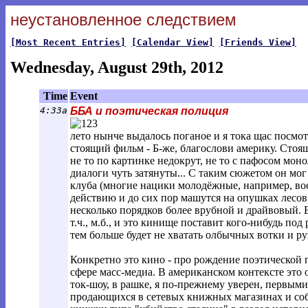
неустановленное следствием
[Most Recent Entries]
[Calendar View]
[Friends View]
Wednesday, August 29th, 2012
Time
Event
4:33a
ББА и поэтическая полиция
лето нынче выдалось поганое и я тока щас посмот
стоящий фильм - Б-же, благослови америку. Стоящ
не то по картинке недокрут, не то с пафосом моно
диалоги чуть затянуты... С таким сюжетом он мо
клуба (многие нацики молодёжные, например, вос
действию и до сих пор машутся на опушках лесов 
несколько порядков более врубной и драйвовый.
т.ч., м.б., и это кинище поставит кого-нибудь под
тем больше будет не хватать олбычных вотки и ру
Конкретно это кино - про рождение поэтической
сфере масс-медиа. В американском контексте это
ток-шоу, в рашке, я по-прежнему уверен, первым
продающихся в сетевых книжных магазинах и соб