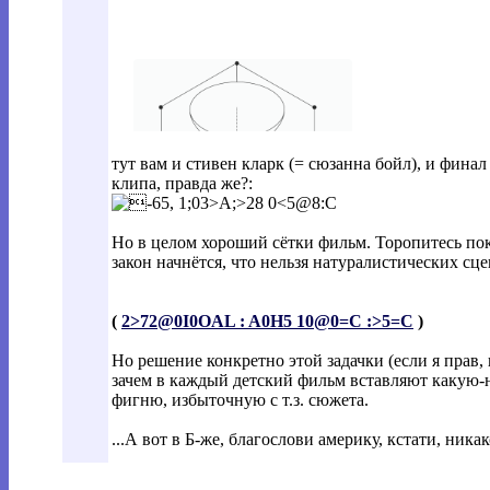
тут вам и стивен кларк (= сюзанна бойл), и финал
клипа, правда же?:
Но в целом хороший сётки фильм. Торопитесь пока
закон начнётся, что нельзя натуралистических сце
(
2>72@0I0OAL : A0H5 10@0=C :>5=C
)
Но решение конкретно этой задачки (если я прав, 
зачем в каждый детский фильм вставляют какую-
фигню, избыточную с т.з. сюжета.
...А вот в Б-же, благослови америку, кстати, ник