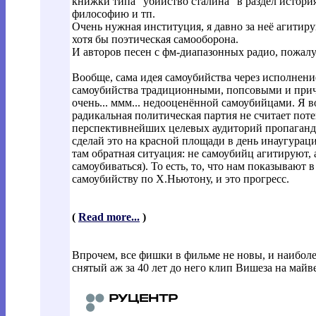
книжки типа "убийство сталина" в раздел история
философию и тп.
Очень нужная институция, я давно за неё агитиру
хотя бы поэтическая самооборона.
И авторов песен с фм-диапазонных радио, пожалуй
Вообще, сама идея самоубийства через исполнен
самоубийства традиционными, попсовыми и при
очень... ммм... недооценённой самоубийцами. Я 
радикальная политическая партия не считает по
перспективнейших целевых аудиторий пропаганды:
сделай это на красной площади в день инаугураци
там обратная ситуация: не самоубийц агитируют,
самоубиваться). То есть, то, что нам показываю
самоубийству по Х.Ньютону, и это прогресс.
(
Read more...
)
Впрочем, все фишки в фильме не новы, и наибол
снятый аж за 40 лет до него клип Вишеза на майв