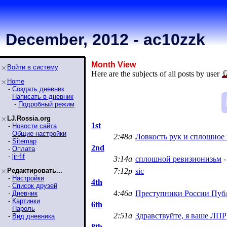
December, 2012 - ac10zzk
Month View
Войти в систему
Here are the subjects of all posts by user
Home
-
Создать дневник
-
Написать в дневник
-
Подробный режим
LJ.Rossia.org
1st
-
Новости сайта
-
Общие настройки
2:48a
Ловкость рук и сплошное
-
Sitemap
2nd
-
Оплата
-
ljr-fif
3:14a
сплошной ревизионизьм
-
Редактировать...
7:12p
sic
-
Настройки
4th
-
Список друзей
4:46a
Преступники России Пуб
-
Дневник
-
Картинки
6th
-
Пароль
2:51a
Здравствуйте, я ваше ЛПР
-
Вид дневника
8th