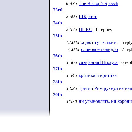
6:43p
The Bishop’s Speech
23rd
2:39p
ШБ риот
24th
2:53a
ППКС
- 8 replies
25th
12:04a
ходют тут всякие
- 1 repl
4:04a
сливовое повидло
- 7 repl
26th
3:36a
симфония Штрауса
- 6 repl
27th
3:34a
критика и критика
28th
3:02a
Третий Рим рухнул на наш
30th
3:57a
ни усыновлять, ни хорони