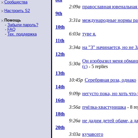
Сообщества
2:09a
православная ювенальная
Настроить S2
9th
3:31a
международные нормы ра
Помощь
-
Забыли пароль?
10th
-
FAQ
6:03a
туве я.
-
Тех. поддержка
11th
3:34a
на "З" начинается, но не 
12th
Он изобразил меня обманщ
5:30a
(с)
- 5 replies
13th
10:45p
Серебряная роза, однако
14th
9:09p
негусто пока, но хоть что-
16th
3:56a
пчёлка-хвастунишка
- 8 re
18th
9:26a
не дадим детей обаме, а д
20th
3:03a
кучавсего