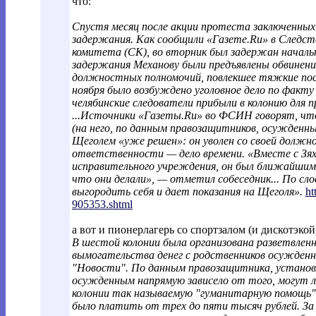
что:
Спустя месяц после акции протеста заключенных 
задержания. Как сообщили «Газете.Ru» в Следст
комитета (СК), во вторник был задержан начальн
задержания Механову были предъявлены обвинения 
должностных полномочий, повлекшее тяжкие пос
ноября было возбуждено уголовное дело по факту
челябинские следователи прибыли в колонию для п
...Источники «Газеты.Ru» во ФСИН говорят, что
(на него, по данным правозащитников, осужденн
Щеголем «уже решен»: он уволен со своей должнос
ответственности — дело времени. «Вместе с Зя
исправительного учреждения, он был ближайшим 
что они делали», — отметил собеседник... По сл
выгородить себя и дает показания на Щеголя».
ht
905353.shtml
а вот и пионерлагерь со спортзалом (и дискотэкой
В шестой колонии была организована разветвленн
вымогательства денег с родственников осужденн
"Новости". По данным правозащитника, установ
осужденным напрямую зависело от того, могут 
колонии так называемую "гуманитарную помощь"..
было платить от трех до пяти тысяч рублей. За