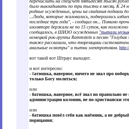
перечислить на спецсчет пятьдесят тысяч рубле
было выкладывать по три тысячи в месяц. К 24 но
родные осужденных, цены на свидания подняли до
...Люди, которые жаловались, подвергались изби
последние три года", - сообщил он... Помимо пр
изоляторе держали не по 15 суток, как положено 
сообщалось, в ШИЗО осужденных
"пытали музык
немецкой рок-группы Rammstein и песню "Голубая 
также рассказали, что тюремщики систематичес
анальные осмотры" и пытки электротоком
.
http
вот такой вот Штраус выходит.
и вот интересно:
- б
атюшка, наверное, ничего не знал про поборы
только Богу молиться;
или
-
батюшка, наверное, всё знал но правильно не
администрации колонии, не по-христиански эт
или
-
батюшка повёл себя как наёмник, а не добрый 
порицания
;