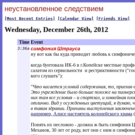
неустановленное следствием
[Most Recent Entries]
[Calendar View]
[Friends View]
Wednesday, December 26th, 2012
Time
Event
3:36a
симфония Штрауса
ну вот как бы куда приводит любовь к симфонич
когда бунтовала ИК-6 в г.Копейске местные про
салатом из сервильности и рестриктивности ("го
кого слушать"):
"Ч
то касается условий содержания, то, приехав в
Это учреждение было больше похоже на пионерск
них там все условия – и спортзал, и хоккейная пл
отлично. Вид у осужденных цветущий, я думаю, чт
в таком здравии. Причины выступления заключе
например, Алисе настоятель колонейского храма
(
Понять их несложно - должна ж быть симфония Цер
Механов, 30 лет от роду, вот они с ним и симфон