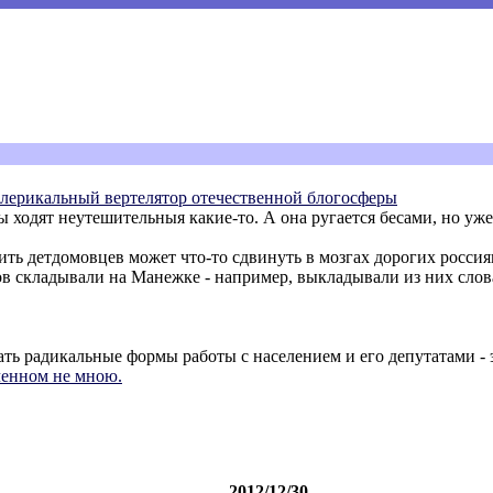
клерикальный вертелятор отечественной блогосферы
ы ходят неутешительныя какие-то. А она ругается бесами, но уже 
нить детдомовцев может что-то сдвинуть в мозгах дорогих росси
ков складывали на Манежке - например, выкладывали из них 
ть радикальные формы работы с населением и его депутатами - 
ченном не мною.
2012/12/30