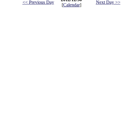
<< Previous Day
Next Day >>
[
Calendar
]