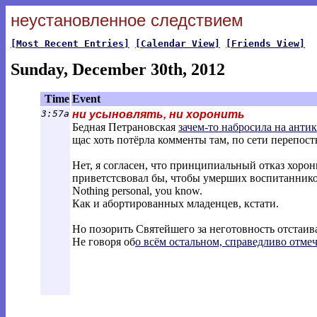
неустановленное следствием
[Most Recent Entries]
[Calendar View]
[Friends View]
Sunday, December 30th, 2012
Time
Event
3:57a
ни усыновлять, ни хоронить
Бедная Петрановская
зачем-то набросила на анти
щас хоть потёрла комменты там, по сети перепост
Нет, я согласен, что принципиальный отказ хоро
приветстсвовал бы, чтобы умерших воспитанни
Nothing personal, you know.
Как и абортированных младенцев, кстати.
Но позорить Святейшего за неготовность отстаива
Не говоря об
о всём остальном, справедливо отме