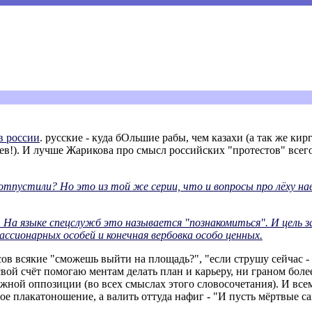
в россии
. русские - куда бОльшие рабы, чем казахи (а так же ки
цев!). И лучше Жарикова про смысл российских "протестов" всег
отпустили? Но это из той же серии, что и вопросы про лёху нав
.. На языке спецслужб это называется "познакомиться". И цель 
ссионарных особей и конечная вербовка особо ценных.
есов всякие "сможешь выйти на площадь?", "если струшу сейчас -
 свой счёт помогаю ментам делать план и карьеру, ни граном более
ложной оппозиции (во всех смыслах этого словосочетания). И в
ое плакатоношение, а валить оттуда нафиг - "И пусть мёртвые са