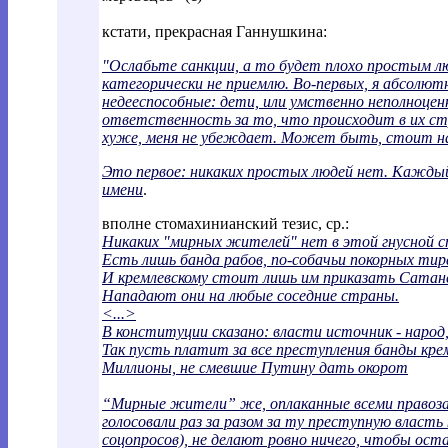
кстати, прекрасная Ганнушкина:
"Ослабьте санкции, а то будет плохо простым лю
категорически не приемлю. Во-первых, я абсолют
недееспособные: дети, или умственно неполноце
ответственность за то, что происходит в их ст
хуже, меня не убеждает. Может быть, стоит 
Это первое: никаких простых людей нет. Кажды
имени
.
вполне стомахинианский тезис, ср.:
Никаких "мирных жителей" нет в этой гнусной с
Есть лишь банда рабов, по-собачьи покорных тир
И кремлевскому стоит лишь им приказать Сатане
Нападают они на любые соседние страны.
<...>
В конституции сказано: власти источник - народ,
Так пусть платит за все преступления банды кре
Миллионы, не смевшие Путину дать окорот
“Мирные жители” же, оплаканные всеми правоза
голосовали раз за разом за ту преступную власть
соцопросов), не делают ровно ничего, чтобы 