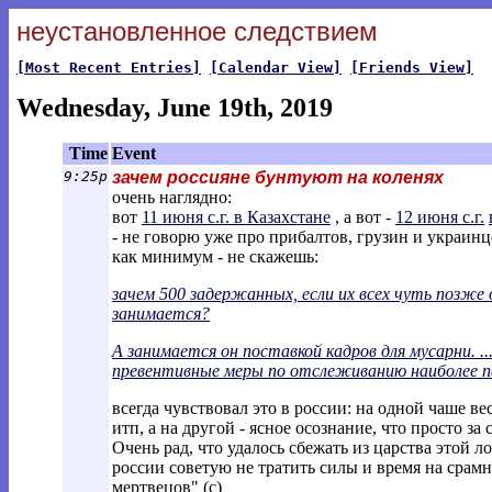
неустановленное следствием
[Most Recent Entries]
[Calendar View]
[Friends View]
Wednesday, June 19th, 2019
Time
Event
9:25p
зачем россияне бунтуют на коленях
очень наглядно:
вот
11 июня с.г. в Казахстане
, а вот -
12 июня с.г.
- не говорю уже про прибалтов, грузин и украин
как минимум - не скажешь:
зачем 500 задержанных, если их всех чуть позже 
занимается?
А занимается он поставкой кадров для мусарни. .
превентивные меры по отслеживанию наиболее па
всегда чувствовал это в россии: на одной чаше в
итп, а на другой - ясное осознание, что просто за
Очень рад, что удалось сбежать из царства этой 
россии советую не тратить силы и время на срамн
мертвецов" (с)