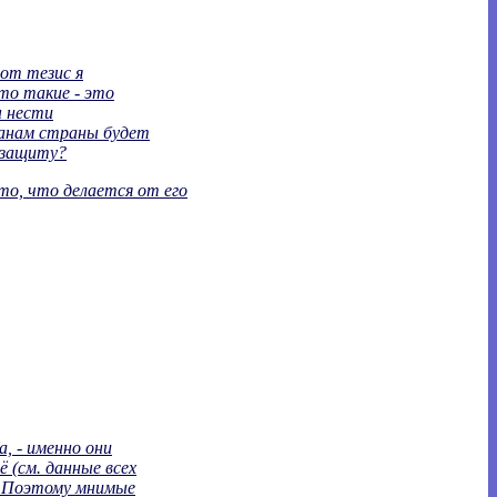
тот тезис я
то такие - это
ы нести
данам страны будет
 защиту?
о, что делается от его
 - именно они
 (см. данные всех
. Поэтому мнимые