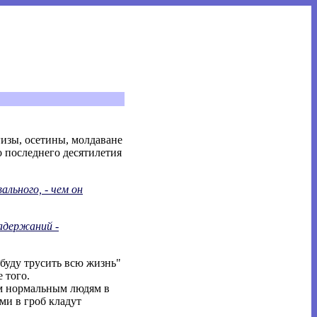
ргизы, осетины, молдаване
о последнего десятилетия
ального, - чем он
задержаний -
 буду трусить всю жизнь"
 того.
сем нормальным людям в
ми в гроб кладут