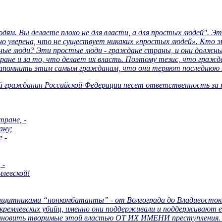
дям. Вы делаете плохо не для власти, а для простых людей". Э
но уверена, что не существует никаких «простых людей». Кто э
нные люди? Эти простые люди - граждане страны, и они должн
ране и за то, что делает их власть. Поэтому тезис, что граж
напомнить этим самым гражданам, что они теряют последнюю
й гражданин Российской Федерации несет ответственность за т
тране, -
ану;
 -
 -
млевской!
щитниками “нонкомбатанты” - от Волгограда до Владивостока,
 кремлевских убийц, именно они поддерживали и поддерживают её
остановить творимые этой властью ОТ ИХ ИМЕНИ преступления