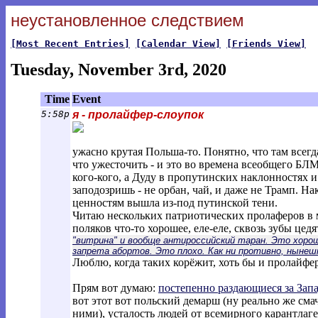
неустановленное следствием
[Most Recent Entries]
[Calendar View]
[Friends View]
Tuesday, November 3rd, 2020
Time
Event
5:58p
я - пролайфер-слоупок
ужасно крутая Польша-то. Понятно, что там всегда
что ужесточить - и это во времена всеобщего БЛМ
кого-кого, а Дуду в пропутинских наклонностях 
заподозришь - не орбан, чай, и даже не Трамп. Н
ценностям вышла из-под путинской тени.
Читаю нескольких патриотических пролаферов в мс
поляков что-то хорошее, еле-еле, сквозь зубы цед
"витрина" и вообще антироссийский таран. Это хорошо
запрета абортов. Это плохо. Как ни противно, нынеш
Люблю, когда таких корёжит, хоть бы и пролайфе
Прям вот думаю:
постепенно раздающиеся за Зап
вот этот вот польский демарш (ну реально же см
ними), усталость людей от всемирного карантлагер