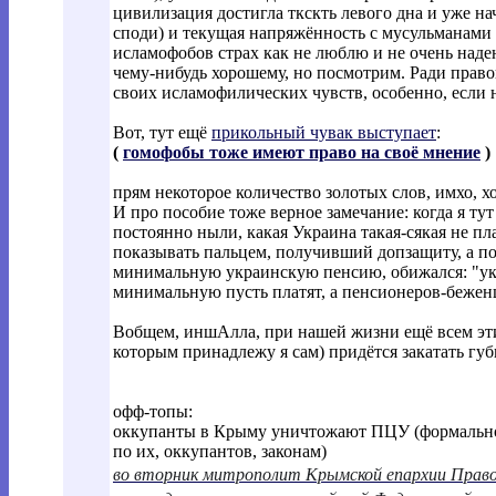
цивилизация достигла ткскть левого дна и уже нач
споди) и текущая напряжённость с мусульманами 
исламофобов страх как не люблю и не очень наде
чему-нибудь хорошему, но посмотрим. Ради право
своих исламофилических чувств, особенно, если н
Вот, тут ещё
прикольный чувак выступает
:
(
гомофобы тоже имеют право на своё мнение
)
прям некоторое количество золотых слов, имхо, х
И про пособие тоже верное замечание: когда я ту
постоянно ныли, какая Украина такая-сякая не пл
показывать пальцем, получивший допзащиту, а по
минимальную украинскую пенсию, обижался: "ук
минимальную пусть платят, а пенсионеров-бежен
Вобщем, иншАлла, при нашей жизни ещё всем эти
которым принадлежу я сам) придётся закатать губ
офф-топы:
оккупанты в Крыму уничтожают ПЦУ (формально, з
по их, оккупантов, законам)
во вторник митрополит Крымской епархии Прав