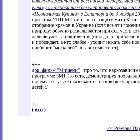
пакет документов от российской Федеральной сл
Крыму с требованием демонтировать храм в чес
«Неопалимая Купина» в Евпатории до 3 ноября 20
при этом УПЦ МП ни слова в защиту митр.К. не г
отобрание храмов в Украине (хотя все эти гонен
природу: обычно раскалывается приход, часть ко
дальше уже - столкновения (иногда - с привлечен
и побеждает, а кто слабее - уходит искать себе н
наоборот "москалей", в зависимости от).
+++
док. фильм "Мишени"
- про то, что наркозависим
программе ЗМТ (то есть, демонстрируя похвально
почему-то тут же оказываются на крючке у орган
детей :/
+++
(
итп
)
<< Previous Da