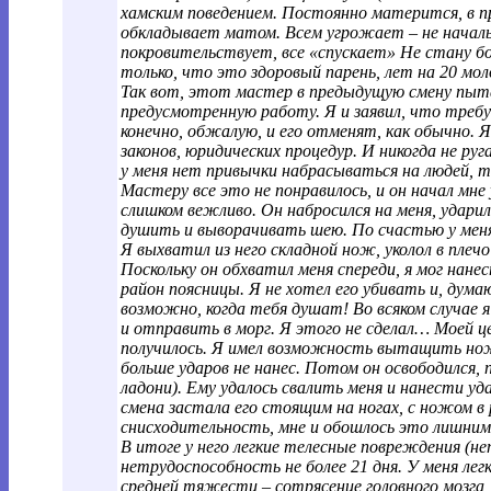
хамским поведением. Постоянно матерится, в п
обкладывает матом. Всем угрожает – не началь
покровительствует, все «спускает» Не стану б
только, что это здоровый парень, лет на 20 мол
Так вот, этот мастер в предыдущую смену пыта
предусмотренную работу. Я и заявил, что требу
конечно, обжалую, и его отменят, как обычно. 
законов, юридических процедур. И никогда не руг
у меня нет привычки набрасываться на людей, те
Мастеру все это не понравилось, и он начал мн
слишком вежливо. Он набросился на меня, ударил
душить и выворачивать шею. По счастью у меня
Я выхватил из него складной нож, уколол в плеч
Поскольку он обхватил меня спереди, я мог нанес
район поясницы. Я не хотел его убивать и, дума
возможно, когда тебя душат! Во всяком случае я
и отправить в морг. Я этого не сделал… Моей ц
получилось. Я имел возможность вытащить нож 
больше ударов не нанес. Потом он освободился, 
ладони). Ему удалось свалить меня и нанести у
смена застала его стоящим на ногах, с ножом в р
снисходительность, мне и обошлось это лишни
В итоге у него легкие телесные повреждения (н
нетрудоспособность не более 21 дня. У меня ле
средней тяжести – сотрясение головного мозга