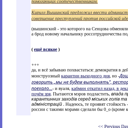
помогающих соотечественникам.
Кирилл Вышинский предложил ввести админист
совершение преступлений против российской ид
(вышинский - это которого на Сенцова обменяли
а брод новому начальнику россотрудничества по
(
ещё всякое
)
+++
да, и всё забываю похвастаться: демократия в д
Дош
монструозный
карантин выходного дня
, но -
говорить „мы не будем выполнять“, рест
поехало…
- и вуаля,
кабмин откатил назад, в де
почём зря
. Пытаются мэров подластить,
влада 
карантинних заходів серед міських голів та
адміністрацій
. Надеюсь, те проявят стойкость 
россии с такими мэрами сделали бы 0_о (кроме к
<< Previous Da