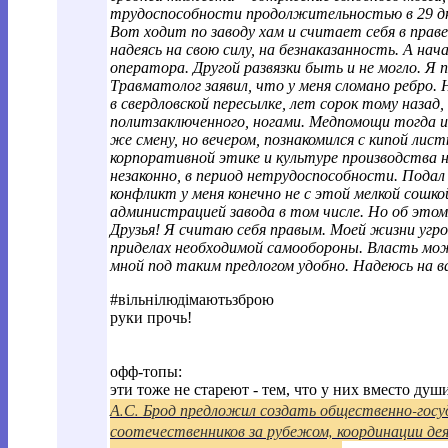
трудоспособности продолжительностью в 29 д
Вот ходит по заводу хам и считает себя в прав
надеясь на свою силу, на безнаказанность. А нач
оператора. Другой развязки быть и не могло. Я п
Травматолог заявил, что у меня сломано ребро. 
в свердловской пересылке, лет сорок тому назад,
политзаключенного, ногами. Медпомощи тогда и 
же смену, но вечером, познакомился с кипой ли
корпоративной этике и культуре производства н
незаконно, в период нетрудоспособности. Подал
конфликт у меня конечно не с этой мелкой сошко
администрацией завода в том числе. Но об это
Друзья! Я считаю себя правым. Моей жизни угро
приделах необходимой самообороны. Власть мож
мной под таким предлогом удобно. Надеюсь на в
#вільнілюдімаютьзброю
руки прочь!
офф-топы:
эти тоже не стареют - тем, что у них вместо души
А.С. Брод предложил создать общественно-гос
соотечественников за рубежом, координации 