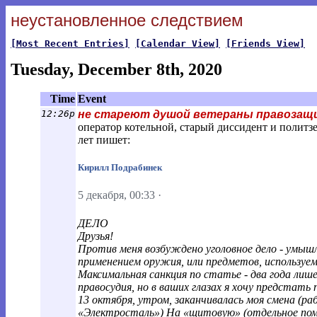
неустановленное следствием
[Most Recent Entries]
[Calendar View]
[Friends View]
Tuesday, December 8th, 2020
Time
Event
12:26p
не стареют душой ветераны правозащ
оператор котельной, старый диссидент и политз
лет пишет:
Кирилл Подрабинек
5 декабря, 00:33
·
ДЕЛО
Друзья!
Против меня возбуждено уголовное дело - умышл
применением оружия, или предметов, используемы
Максимальная санкция по статье - два года лиш
правосудия, но в ваших глазах я хочу предстать
13 октября, утром, заканчивалась моя смена (р
«Электросталь») На «щитовую» (отдельное пом