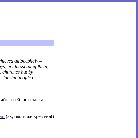
chieved autocephaly –
s, in almost all of them,
e churches but by
m Constantinople or
 айс и сейчас ссылка
ий
(ах, были же времена!)