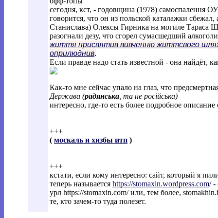
офф-топы
сегодня, кст, - годовщина (1978) самоспалення О
говорится, что он из польской каталажки сбежал,
Станислава) Олексы Гирника на могиле Тараса Ше
разогнали дезу, что сгорел сумасшедший алкоголи
життя присвятив вивченню життєвого шляху г
оприлюднив
.
Если правде надо стать известной - она найдёт, ка
Как-то мне сейчас упало на глаз, что предсмертн
Держава
(
радянська
, та не російська)
интересно, где-то есть более подробное описание
+++
(
москаль и хизбы итп
)
+++
кстати, если кому интересно: сайт, который я пи
теперь называется
https://stomaxin.wordpress.com
/ 
урл https://stomaxin.com/ или, тем более, stomakh
те, кто зачем-то туда полезет.