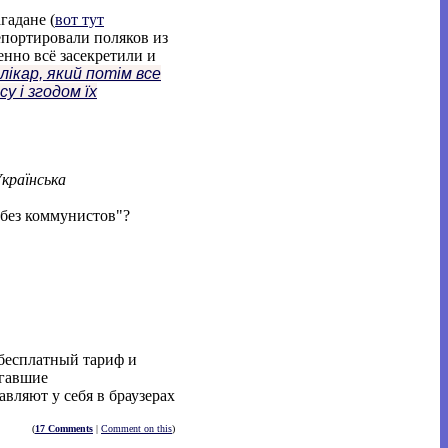
гадане (
вот тут
депортировали поляков из
енно всё засекретили и
лікар, який потім все
 і згодом їх
країнська
ы без коммунистов"?
 бесплатный тариф и
агавшие
равляют у себя в браузерах
(
17 Comments
|
Comment on this
)