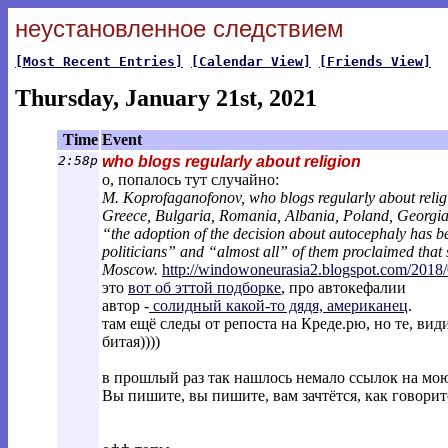
неустановленное следствием
[Most Recent Entries]
[Calendar View]
[Friends View]
Thursday, January 21st, 2021
Time
Event
2:58p
who blogs regularly about religion
о, попалось тут случайно:
M. Koprofaganofonov, who blogs regularly about relig
Greece, Bulgaria, Romania, Albania, Poland, Georgia, C
“the adoption of the decision about autocephaly has 
politicians” and “almost all” of them proclaimed that s
Moscow.
http://windowoneurasia2.blogspot.com/201
8/
это
вот об эттой подборке
, про автокефалии
автор -
солидный какой-то дядя, американец
.
там ещё следы от репоста на Креде.рю, но те, ви
битая))))
в прошлый раз так нашлось немало ссылок на 
Вы пишите, вы пишите, вам зачтётся, как говорит