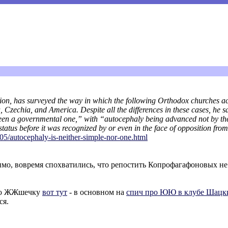
ion, has surveyed the way in which the following Orthodox churches a
zechia, and America. Despite all the differences in these cases, he say
been a governmental one,” with “autocephaly being advanced not by th
tatus before it was recognized by or even in the face of opposition fro
05/autocephaly-is-neither-simple-nor-o
ne.html
димо, вовремя спохватились, что репостить Копрофагафоновых не
мою ЖЖшечку
вот тут
- в основном на
спич про ЮЮ в клубе Шацк
ся.