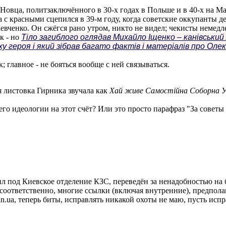
УНовца, политзаключённого в 30-х годах в Польше и в 40-х на Ма
 а с красными сцепился в 39-м году, когда советские оккупанты 
вченко. Он сжёгся рано утром, никто не видел; чекисты немедл
к - но
Tіло загиблого оглядав Михайло Іщенко – канівський 
ероя і який зібрав багато фактів і матеріалів про Олексу
к; главное - не бояться вообще с ней связываться.
ая листовка Гирника звучала как
Хай живе
Самостійна Соборна У
 его идеологии на этот счёт? Или это просто парафраз "За совет
лил под Киевское отделение КЗС, переведён за ненадобностью на
- соответственно, многие ссылки (включая внутренние), предпол
in.in.ua, теперь биты, исправлять никакой охоты не маю, пусть исп