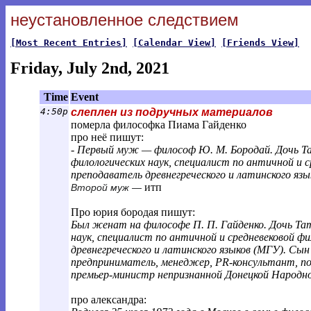
неустановленное следствием
[Most Recent Entries]
[Calendar View]
[Friends View]
Friday, July 2nd, 2021
Time
Event
4:50p
слеплен из подручных материалов
померла философка Пиама Гайденко
про неё пишут:
-
Первый муж — философ Ю. М. Бородай. Дочь Тат
филологических наук, специалист по античной и с
преподаватель древнегреческого и латинского яз
итп
Второй муж —
Про юрия бородая пишут:
Был женат на философе П. П. Гайденко. Дочь Тат
наук, специалист по античной и средневековой ф
древнегреческого и латинского языков (МГУ). Сын
предприниматель, менеджер, PR-консультант, пол
премьер-министр непризнанной Донецкой Народно
про александра: