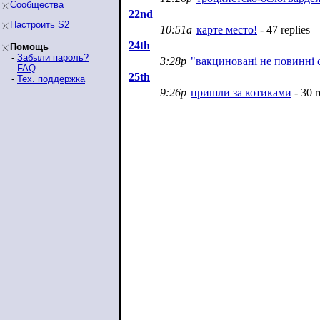
Сообщества
22nd
Настроить S2
10:51a
карте место!
- 47 replies
24th
Помощь
-
Забыли пароль?
3:28p
"вакциновані не повинні 
-
FAQ
25th
-
Тех. поддержка
9:26p
пришли за котиками
- 30 r