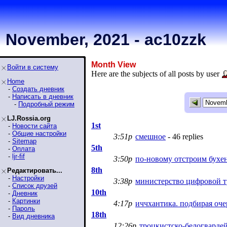
November, 2021 - ac10zzk
Month View
Войти в систему
Here are the subjects of all posts by user
Home
-
Создать дневник
-
Написать в дневник
-
Подробный режим
LJ.Rossia.org
1st
-
Новости сайта
-
Общие настройки
3:51p
смешное
- 46 replies
-
Sitemap
5th
-
Оплата
-
ljr-fif
3:50p
по-новому отстроим бухе
8th
Редактировать...
-
Настройки
3:38p
министерство цифровой 
-
Список друзей
10th
-
Дневник
-
Картинки
4:17p
иччхантика. подбирая оч
-
Пароль
18th
-
Вид дневника
12:26p
троцкистско-белогвардей