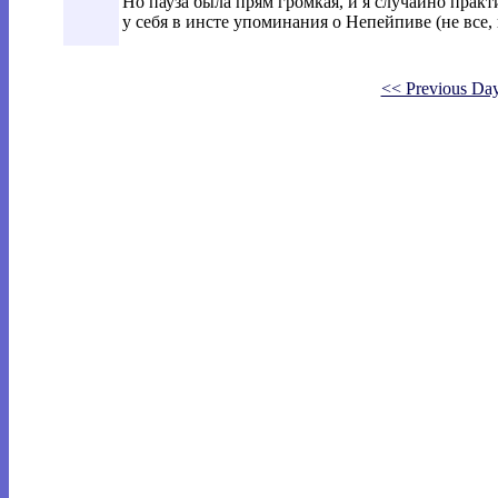
Но пауза была прям громкая, и я случайно практ
у себя в инсте упоминания о Непейпиве (не все, 
<< Previous Da