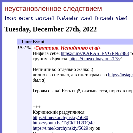
неустановленное следствием
[Most Recent Entries]
[Calendar View]
[Friends View]
Tuesday, December 27th, 2022
Time
Event
10:23a
+Святоша, Непийпиво et al+
Нифига себе:
https://t.me/KARAS_EVGEN/7483
т
группу в Брянске
https://t.me/edinayarus/178
?
Непийпиво отдельно жалко :(
лично его не знал, а в инстаграм его
https://inst
был :(
Героям слава! Есть ещё, оказывается, порох в п
+++
Корчинский раздуплился:
https://t.me/korchynskiy/5630
https://youtu.be/TgEkHH2OQ4c
https://t.me/korchynskiy/5629
ну ок