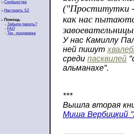
Сообщества
("Проститутки -
Настроить S2
как нас пытаютс
Помощь
-
Забыли пароль?
завоевательницы
-
FAQ
-
Тех. поддержка
У нас Камиллу П
ней пишут
хвале
среди
пасквилей
"
альманахе".
***
Вышла вторая кн
Миша Вербицкий 