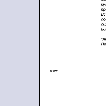
к
пр
Вс
со
си
ид
"А
Пе
***