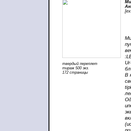
Ми
Ан
[
ex
Ми
пу
ве
:L
Ur
твердый переплет
тираж 500 экз.
бл
172 страницы
В 
св
ti
ле
Од
ип
эк
в
(и
по