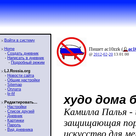
Войти в систему
Home
Пишет ac10zzk (
ac1
-
Создать дневник
@
2012
-
02
-
20
13:01:00
-
Написать в дневник
-
Подробный режим
LJ.Rossia.org
-
Новости сайта
-
Общие настройки
-
Sitemap
-
Оплата
-
ljr-fif
худо дома 
Редактировать...
-
Настройки
Камилла Палья -
-
Список друзей
-
Дневник
защищающая пор
-
Картинки
-
Пароль
-
Вид дневника
искусство для ме