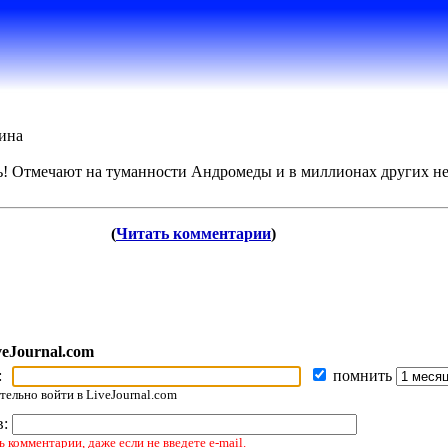
ина
Отмечают на туманности Андромеды и в миллионах других не
(
Читать комментарии
)
veJournal.com
:
помнить
ельно войти в LiveJournal.com
в:
 комментарии, даже если не введете e-mail.