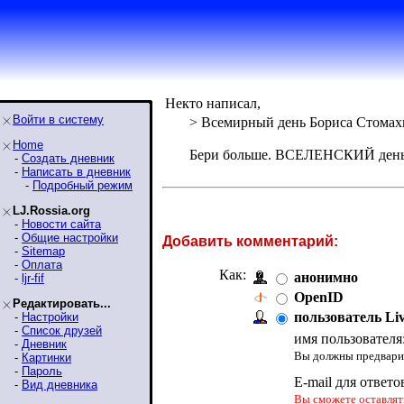
Некто написал,
Войти в систему
> Всемирный день Бориса Стомах
Home
Бери больше. ВСЕЛЕНСКИЙ день! 
-
Создать дневник
-
Написать в дневник
-
Подробный режим
LJ.Rossia.org
-
Новости сайта
-
Общие настройки
Добавить комментарий:
-
Sitemap
-
Оплата
Как:
анонимно
-
ljr-fif
OpenID
Редактировать...
пользователь Li
-
Настройки
-
Список друзей
имя пользователя
-
Дневник
Вы должны предварит
-
Картинки
-
Пароль
E-mail для ответо
-
Вид дневника
Вы сможете оставлять