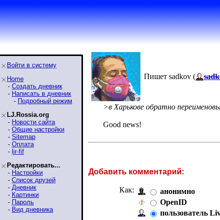
Войти в систему
Пишет sadkov (
sadk
Home
-
Создать дневник
-
Написать в дневник
-
Подробный режим
>в Харькове обратно переименов
LJ.Rossia.org
-
Новости сайта
Good news!
-
Общие настройки
-
Sitemap
-
Оплата
-
ljr-fif
Редактировать...
Добавить комментарий:
-
Настройки
-
Список друзей
-
Дневник
Как:
анонимно
-
Картинки
OpenID
-
Пароль
-
Вид дневника
пользователь Li