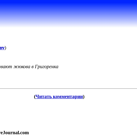
ov
)
ывают жюкова в Григоренка
(
Читать комментарии
)
veJournal.com