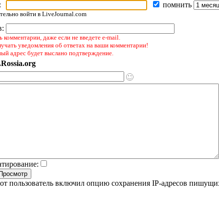
:
помнить
ельно войти в LiveJournal.com
в:
 комментарии, даже если не введете e-mail.
лучать уведомления об ответах на ваши комментарии!
ный адрес будет выслано подтверждение.
Rossia.org
атирование:
от пользователь включил опцию сохранения IP-адресов пишущи