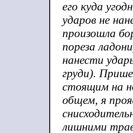
его куда угод
ударов не нан
произошла бор
пореза ладони
нанести удар
груди). Приш
стоящим на но
общем, я проя
снисходитель
лишними тра