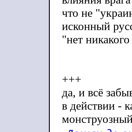
что не "украи
исконный русс
"нет никакого
+++
да, и всё заб
в действии - 
монструозны