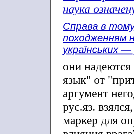
наука означен
Справа в тому,
походженням не
українських —
они надеются 
язык" от "при
аргумент него
рус.яз. взялся
маркер для оп
влияния врага