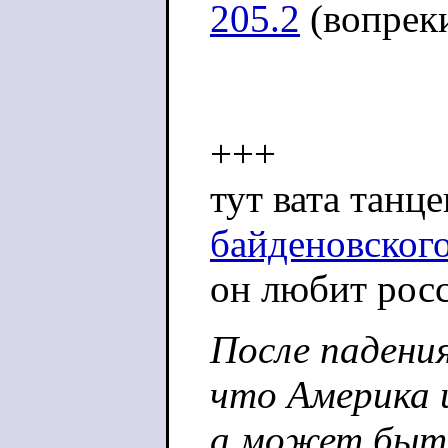
205.2
(вопрек
+++
тут вата танце
байденовского
он любит рос
После падения
что Америка 
а может быть