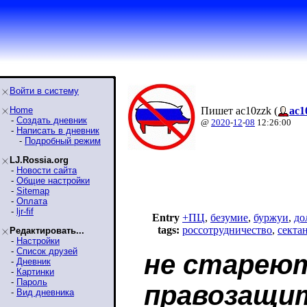
Войти в систему
Home
Пишет ac10zzk (
ac1
-
Создать дневник
@
2020
-
12
-
08
12:26:00
-
Написать в дневник
-
Подробный режим
LJ.Rossia.org
-
Новости сайта
-
Общие настройки
-
Sitemap
-
Оплата
-
ljr-fif
Entry
+ПЦ
,
безумие
,
буржуи
,
до
tags:
россотрудничество
,
секта
Редактировать...
-
Настройки
-
Список друзей
не старею
-
Дневник
-
Картинки
-
Пароль
правозащи
-
Вид дневника