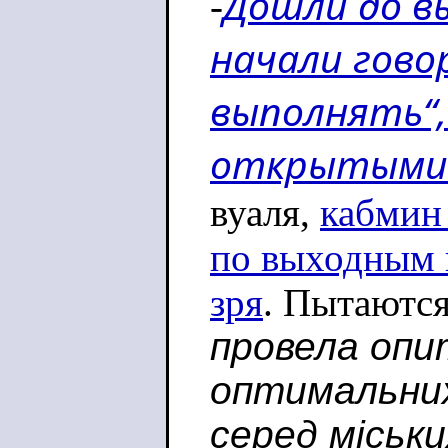
Дошли до в
-
начали гово
выполнять“,
открытыми.
вуаля,
кабмин 
по выходным 
зря
. Пытаются
провела опи
оптимальних
серед міськи