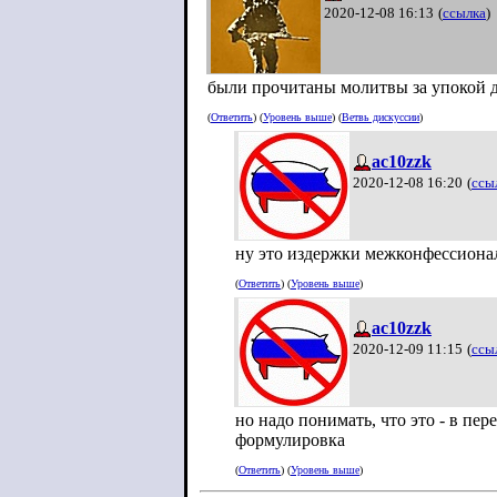
2020-12-08 16:13
(
ссылка
)
были прочитаны молитвы за упокой 
(
Ответить
) (
Уровень выше
) (
Ветвь дискуссии
)
ac10zzk
2020-12-08 16:20
(
ссы
ну это издержки межконфессионал
(
Ответить
) (
Уровень выше
)
ac10zzk
2020-12-09 11:15
(
ссы
но надо понимать, что это - в пер
формулировка
(
Ответить
) (
Уровень выше
)