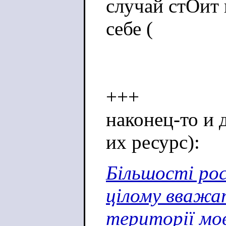
случай стОит 
себе (
+++
наконец-то и 
их ресурс):
Більшості рос
цілому вважат
території мов