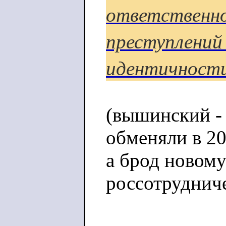
ответственно
преступлений
идентичности
(вышинский - 
обменяли в 2
а брод новому
россотруднич