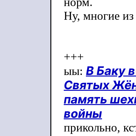
норм.
Ну, многие из
+++
В Баку 
ыы:
Святых Жён
память шех
войны
прикольно, кс