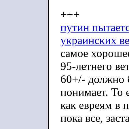
+++
путин пытает
украинских в
самое хорошее
95-летнего вет
60+/- должно 
понимает. То 
как евреям в 
пока все, зас