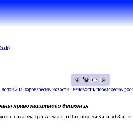
0zzk
)
,
долой 282
,
коронабесие
,
новости - неновости
,
победобесие
,
рос
раны правозащитного движения
дент и политзек, брат Александра Подрабинека Кирилл 68-и лет