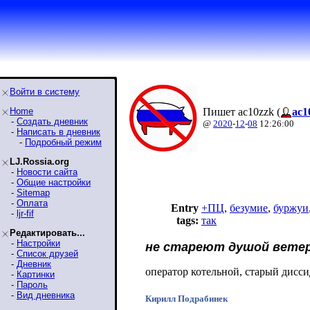
Войти в систему
Home
Пишет ac10zzk (
ac1
-
Создать дневник
@
2020
-
12
-
08
12:26:00
-
Написать в дневник
-
Подробный режим
LJ.Rossia.org
-
Новости сайта
-
Общие настройки
-
Sitemap
-
Оплата
Entry
+ПЦ
,
безумие
,
буржуи
-
ljr-fif
tags:
так
Редактировать...
-
Настройки
не стареют душой вете
-
Список друзей
-
Дневник
оператор котельной, старый дисси
-
Картинки
-
Пароль
-
Вид дневника
Кирилл Подрабинек