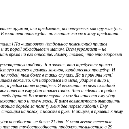
ением оружия, или предметов, используемых как оружие (п.в.
 России нет правосудия, но в ваших глазах я хочу предстать
осталь») На «щитовую» (отдельное помещение) пришел
 и их порой обкладывает матом. Всем угрожает – не
ть время на его описание. Замечу только, что это здоровый
усмотренную работу. Я и заявил, что требуется приказ
йствую строго в рамках законов, юридических процедур. И
 на людей, тем более в таких случаях. Да и причины нет!
шком вежливо. Он набросился на меня, ударил в лицо и,
и, а рядом стоял портфель. Я выхватил из него складной
мог нанести ему удар только сзади. Что и сделал - в район
а тебя душат! Во всяком случае я мог бы нанести ему удар
т захвата, что и получилось. Я имел возможность вытащить
изошла борьба за нож (у меня два пореза ладони). Ему
стоящим на ногах, с ножом в руке. В общем, я проявил к нему
доспособность не более 21 дня. У меня легкие телесные
ную потерю трудоспособности продолжительностью в 29