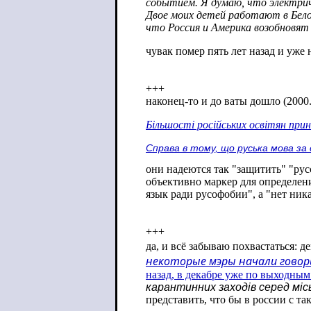
событием. Я думаю, что электриче
Двое моих детей работают в Бело
что Россия и Америка возобновят
чувак помер пять лет назад и уже 
+++
наконец-то и до ваты дошло (2000.
Більшості російських освітян прин
Справа в тому, що руська мова за 
они надеются так "защитить" "русс
объективно маркер для определен
язык ради русофобии", а "нет ника
+++
да, и всё забываю похвастаться: 
некоторые мэры начали говор
назад, в декабре уже по выходным
карантинних заходів серед міс
представить, что бы в россии с т