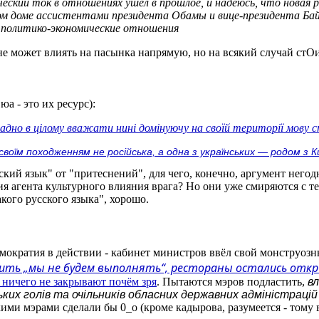
ский ток в отношениях ушел в прошлое, и надеюсь, что новая р
м доме ассистентами президента Обамы и вице-президента Байден
 политико-экономические отношения
не может влиять на пасынка напрямую, но на всякий случай стОит
юа - это их ресурс):
адно в цілому вважати нині домінуючу на своїй території мову с
своїм походженням не російська, а одна з українських — родом з
кий язык" от "притеснений", для чего, конечно, аргумент негодны
ия агента культурного влияния врага? Но они уже смиряются с т
кого русского языка", хорошо.
демократия в действии - кабинет министров ввёл свой монструоз
ить „мы не будем выполнять“, рестораны остались отк
 ничего не закрывают почём зря
. Пытаются мэров подластить,
в
ьких голів та очільників обласних державних адміністрацій
акими мэрами сделали бы 0_о (кроме кадырова, разумеется - тому