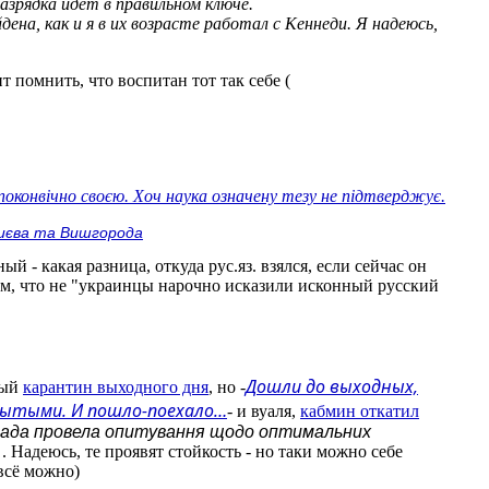
азрядка идет в правильном ключе.
а, как и я в их возрасте работал с Кеннеди. Я надеюсь,
 помнить, что воспитан тот так себе (
поконвічно своєю. Хоч наука означену тезу не підтверджує.
 Києва та Вишгорода
й - какая разница, откуда рус.яз. взялся, если сейчас он
ем, что не "украинцы нарочно исказили исконный русский
Дошли до выходных,
ный
карантин выходного дня
, но -
рытыми. И пошло-поехало…
- и вуаля,
кабмин откатил
лада провела опитування щодо оптимальних
. Надеюсь, те проявят стойкость - но таки можно себе
 всё можно)