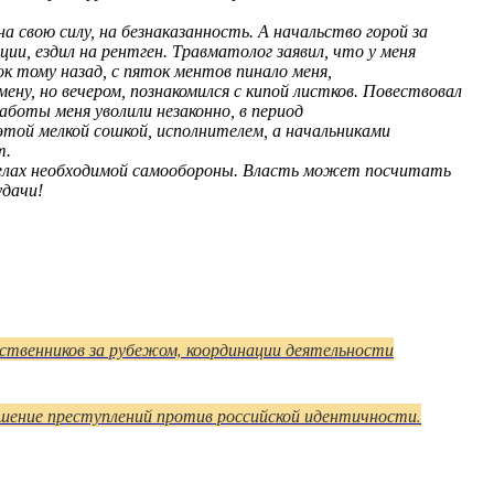
а свою силу, на безнаказанность. А начальство горой за
ции, ездил на рентген. Травматолог заявил, что у меня
ок тому назад, с пяток ментов пинало меня,
ену, но вечером, познакомился с кипой листков. Повествовал
боты меня уволили незаконно, в период
этой мелкой сошкой, исполнителем, а начальниками
т.
иделах необходимой самообороны. Власть может посчитать
удачи!
ственников за рубежом, координации деятельности
шение преступлений против российской идентичности.