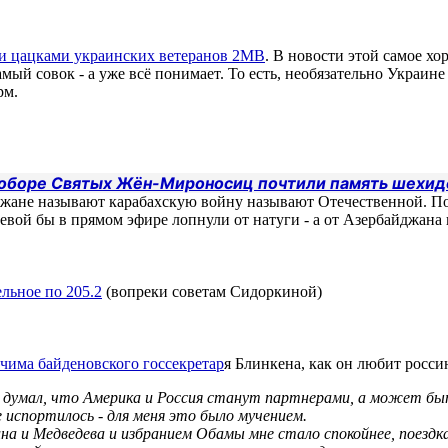
ми цацками украинских ветеранов 2МВ
. В новости этой самое хор
амый совок - а уже всё понимает. То есть, необязательно Украине
рм.
соборе Святых Жён-Мироносиц почтили память шехид
йджане называют карабахскую войну называют Отечественной. По
еевой бы в прямом эфире лопнули от натуги - а от Азербайджана 
льное по 205.2
(вопреки советам Сидоркиной)
чима байденовского госсекретар
я Блинкена, как он любит росс
я думал, что Америка и Россия станут партнерами, а может быть
е испортилось - для меня это было мучением.
ина и Медведева и избранием Обамы мне стало спокойнее, поезд