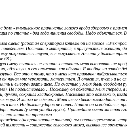
 дело - умышленное причинение легкого вреда здоровью с примен
кция по статье - два года лишения свободы. Надо объясниться. В
ь моя смена (работал оператором котельной на заводе «Электр
 поведением. Постоянно матерится, в присутствие женщин, да
 ему покровительствует, все «спускает» Не стану больше трати
е 68 ).
ую смену пытался незаконно заставить меня выполнять не пред
чно, обжалую, и его отменят, как обычно. Я вообще на заводе де
ензурно. Все это к тому, что у меня нет привычки набрасываться
и он начал мне угрожать, материться. Я ответил, пусть и не сли
шить и выворачивать шею. По счастью у меня были свободны рук
ыло). Не подействовало… Поскольку он обхватил меня спереди, я 
 и, думаю, сохранял хладнокровие. Насколько это возможно, когд
ь в морг. Я этого не сделал… Моей целью было освободиться о
ть в шею. Но больше ударов не нанес. Потом он освободился, про
дары ногами (у меня ушибы груди). Пришедшая смена застала его 
ось это лишними травмами.
овреждения (непроникающие ранения), вызвавшие временную нетру
ней тяжести – сотрясение головного мозга, вызвавшее времен