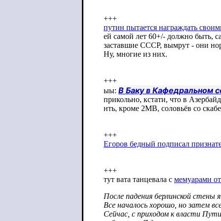
+++
путин пытается награждать свои
ей самой лет 60+/- должно быть, с
заставшие СССР, вымрут - они но
Ну, многие из них.
+++
В Баку в Кафедральном 
ыы:
прикольно, кстати, что в Азерба
нть, кроме 2МВ, соловьёв со скаб
+++
Егоров бедный подписал признате
+++
тут вата танцевала с
мемуарами от
После падения берлинской стены 
Все началось хорошо, но затем вс
Сейчас, с приходом к власти Пут