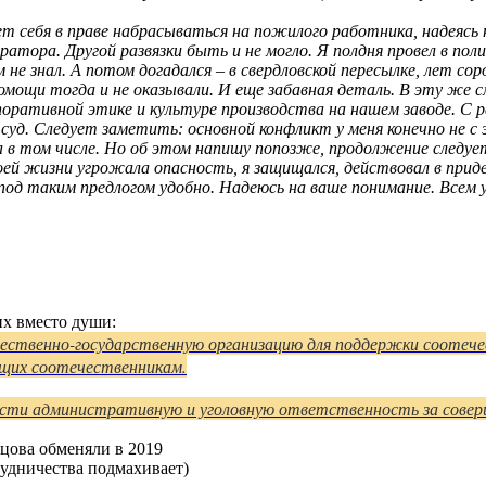
т себя в праве набрасываться на пожилого работника, надеясь н
ратора. Другой развязки быть и не могло. Я полдня провел в поли
не знал. А потом догадался – в свердловской пересылке, лет сор
мощи тогда и не оказывали. И еще забавная деталь. В эту же см
оративной этике и культуре производства на нашем заводе. С ра
суд. Следует заметить: основной конфликт у меня конечно не с 
а в том числе. Но об этом напишу попозже, продолжение следуе
оей жизни угрожала опасность, я защищался, действовал в пр
 под таким предлогом удобно. Надеюсь на ваше понимание. Всем 
них вместо души:
ественно-государственную организацию для поддержки соотече
их соотечественникам.
сти административную и уголовную ответственность за совер
нцова обменяли в 2019
рудничества подмахивает)