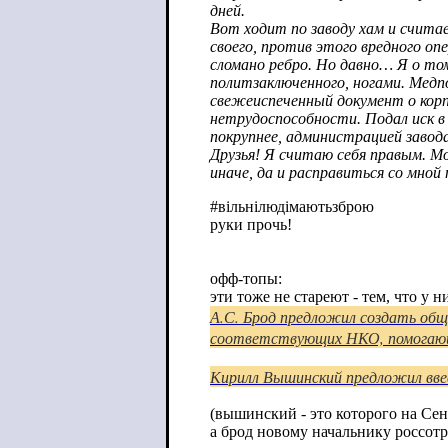
дней.
Вот ходит по заводу хам и считае
своего, против этого вредного опе
сломано ребро. Но давно… Я о том 
политзаключенного, ногами. Медпо
свежеиспеченный документ о корп
нетрудоспособности. Подал иск в 
покрупнее, администрацией завод
Друзья! Я считаю себя правым. М
иначе, да и расправиться со мной
#вільнілюдімаютьзброю
руки прочь!
офф-топы:
эти тоже не стареют - тем, что у 
А.С. Брод предложил создать общ
соответствующих НКО, помогающ
Кирилл Вышинский предложил вве
(вышинский - это которого на Се
а брод новому начальнику россот