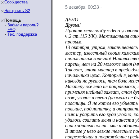
Сообщества
5 декабря, 00:33
·
Настроить S2
ДЕЛО
Помощь
Друзья!
-
Забыли пароль?
-
FAQ
Против меня возбуждено уголовное
-
Тех. поддержка
ч.2 ст.115 УК). Максимальная сан
правым.
13 октября, утром, заканчивалас
мастер, известный своим хамским
начальникам конечно! Начальство
парень, лет на 20 моложе меня (мн
Так вот, этот мастер в предыдущ
начальника цеха. Который я, коне
никогда не ругаюсь, тем боле нец
Мастеру все это не понравилось, 
применяя шейный захват, стал ду
нож, уколол в плечо (размаха не б
поясницы. Я не хотел его убивать
повыше, под лопатку, и отправит
нож и ударить его куда угодно, хо
удалось свалить меня и нанести у
снисходительность, мне и обошл
В итоге у него легкие телесные п
повреждения и повреждение сред