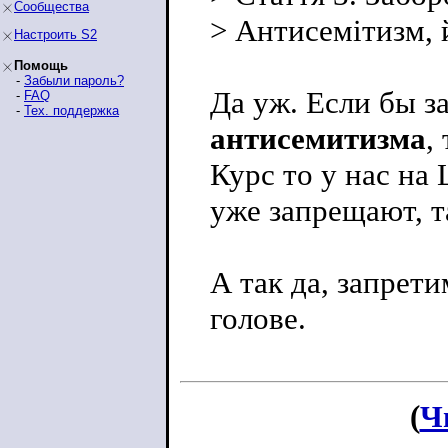
Сообщества
> Антисемітизм, 
Настроить S2
Помощь
-
Забыли пароль?
Да уж. Если бы 
-
FAQ
-
Тех. поддержка
антисемитизма
,
Курс то у нас на
уже запрещают, т
А так да, запрети
голове.
(
Ч