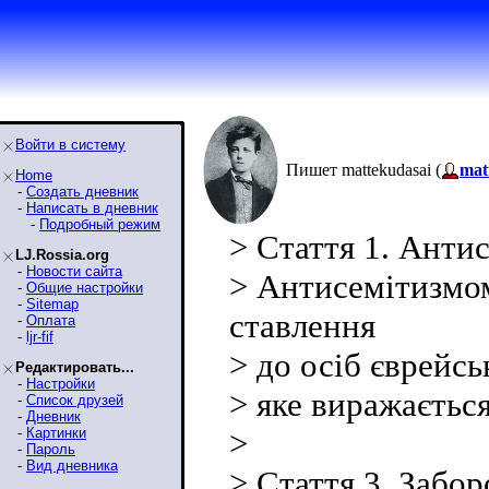
Войти в систему
Пишет mattekudasai (
mat
Home
-
Создать дневник
-
Написать в дневник
-
Подробный режим
> Стаття 1. Анти
LJ.Rossia.org
-
Новости сайта
> Антисемітизмом
-
Общие настройки
-
Sitemap
ставлення
-
Оплата
-
ljr-fif
> до осіб єврейс
Редактировать...
-
Настройки
> яке виражаєтьс
-
Список друзей
-
Дневник
-
Картинки
>
-
Пароль
-
Вид дневника
> Стаття 3. Забор