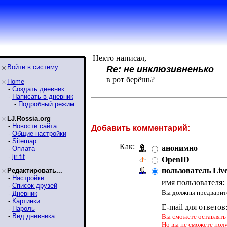
Некто написал,
Войти в систему
Re: не инклюзивненько
в рот берёшь?
Home
-
Создать дневник
-
Написать в дневник
-
Подробный режим
LJ.Rossia.org
-
Новости сайта
Добавить комментарий:
-
Общие настройки
-
Sitemap
Как:
анонимно
-
Оплата
-
ljr-fif
OpenID
пользователь Liv
Редактировать...
-
Настройки
имя пользователя:
-
Список друзей
Вы должны предварите
-
Дневник
-
Картинки
E-mail для ответов
-
Пароль
-
Вид дневника
Вы сможете оставлять 
Но вы не сможете пол