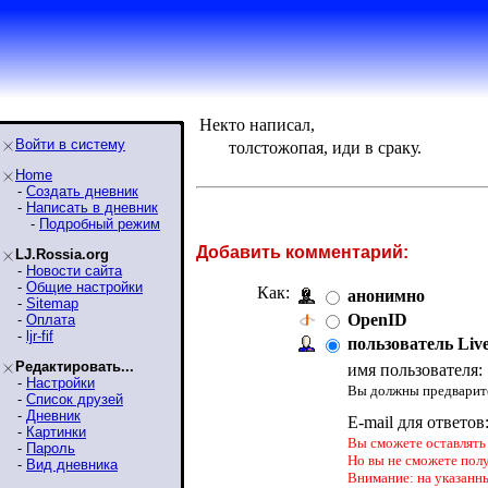
Некто написал,
Войти в систему
толстожопая, иди в сраку.
Home
-
Создать дневник
-
Написать в дневник
-
Подробный режим
Добавить комментарий:
LJ.Rossia.org
-
Новости сайта
-
Общие настройки
Как:
анонимно
-
Sitemap
OpenID
-
Оплата
-
ljr-fif
пользователь Liv
Редактировать...
имя пользователя:
-
Настройки
Вы должны предварите
-
Список друзей
-
Дневник
E-mail для ответов
-
Картинки
Вы сможете оставлять 
-
Пароль
Но вы не сможете пол
-
Вид дневника
Внимание: на указанн