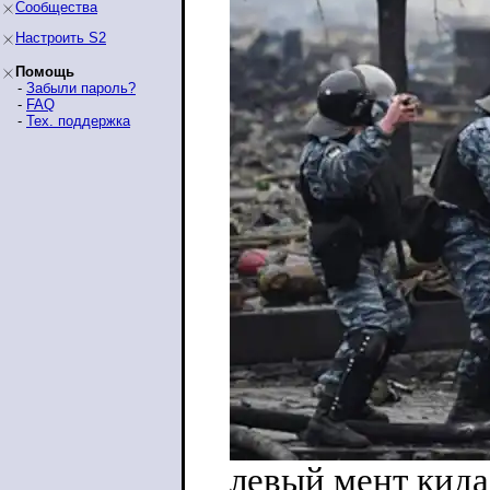
Сообщества
Настроить S2
Помощь
-
Забыли пароль?
-
FAQ
-
Тех. поддержка
левый мент кида