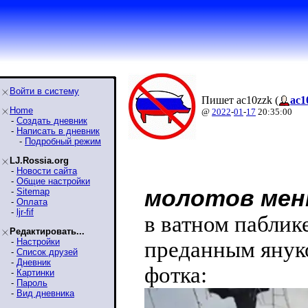
Войти в систему
Пишет ac10zzk (
ac1
Home
@
2022
-
01
-
17
20:35:00
-
Создать дневник
-
Написать в дневник
-
Подробный режим
LJ.Rossia.org
-
Новости сайта
-
Общие настройки
молотов мен
-
Sitemap
-
Оплата
-
ljr-fif
в ватном паблик
Редактировать...
-
Настройки
преданным янук
-
Список друзей
-
Дневник
фотка:
-
Картинки
-
Пароль
-
Вид дневника