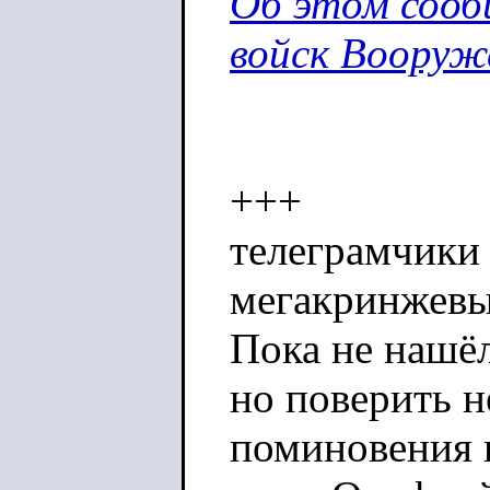
Об этом сооб
войск Вооруж
+++
телеграмчики 
мегакринжевые
Пока не нашё
но поверить н
поминовения 