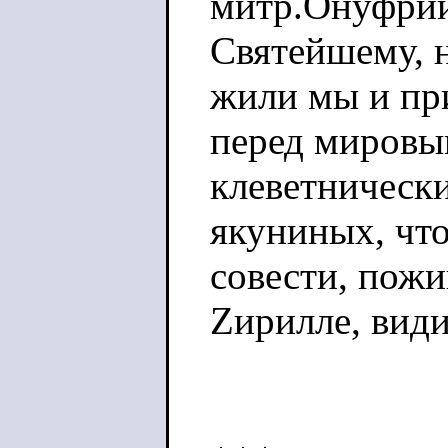
митр.Онуфрий
Святейшему, н
жили мы и пр
перед мировы
клеветническ
якуниных, что
совести, пожи
Zирилле, вид