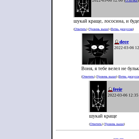
2022-03-06 12:00
(
ссылка
)
шукай краще, лососина, и буде
(
Ответить
) (
Уровень выше
) (
Ветвь дискуссии
)
dece
2022-03-06 1
Воня, я тебе велел не буль
(
Ответить
) (
Уровень выше
) (
Ветвь дискусс
freir
2022-03-06 12:35
шукай краще
(
Ответить
) (
Уровень выше
)