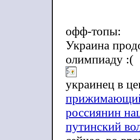
офф-топы:
Украина продо
олимпиаду :(
украинец в це
прижимающийс
россиянин нац
путинский во