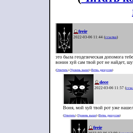
freir
2022-03-06 11:44
(
ссылка
)
это была геодезическая допомога теб
вонин хуй сам твой рот не найдет, ш
(
Ответить
) (
Уровень выше
) (
Ветвь дискуссии
)
dece
2022-03-06 11:57
(
ссы
Воня, мой хуй твой рот уже нашел,
(
Ответить
) (
Уровень выше
) (
Ветвь дискуссии
)
freir