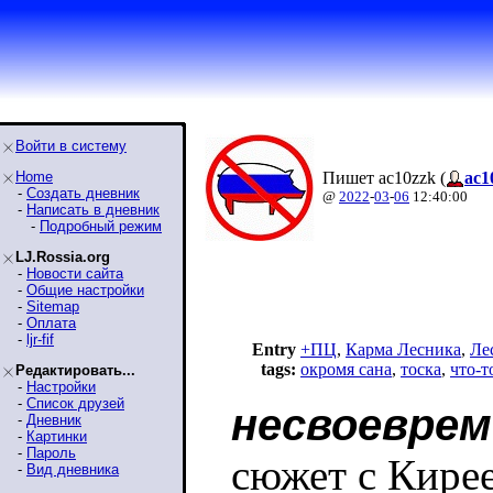
Войти в систему
Home
Пишет ac10zzk (
ac1
-
Создать дневник
@
2022
-
03
-
06
12:40:00
-
Написать в дневник
-
Подробный режим
LJ.Rossia.org
-
Новости сайта
-
Общие настройки
-
Sitemap
-
Оплата
-
ljr-fif
Entry
+ПЦ
,
Карма Лесника
,
Ле
tags:
окромя сана
,
тоска
,
что-т
Редактировать...
-
Настройки
-
Список друзей
несвоеврем
-
Дневник
-
Картинки
-
Пароль
сюжет с Кирее
-
Вид дневника