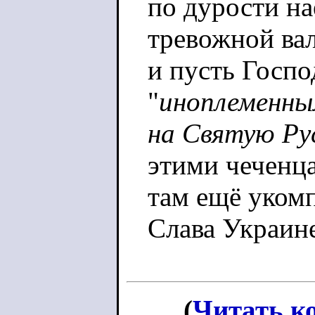
по дурости на
тревожной вал
и пусть Госпо
"
иноплеменны
на Святую Ру
этими чеченц
там ещё укомп
Слава Украин
(
Читать к