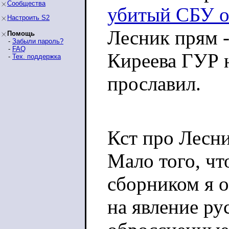
Сообщества
убитый СБУ о
Настроить S2
Лесник прям -
Помощь
-
Забыли пароль?
-
FAQ
Киреева ГУР н
-
Тех. поддержка
прославил.
Кст про Лесни
Мало того, чт
сборником я о
на явление ру