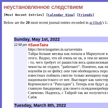
неустановленное следствием
[Most Recent Entries]
[Calendar View]
[Friends]
Below are the
20
most recent journal entries recorded in
ac10zzk
's L
Sunday, May 1st, 2022
12:58 pm
#SaveTaira
https://invictusgames.in.ua/savetaira
Тайра больше месяца как попала в Мариуполе в п
этого. Видно, что ей очень не ок, и тем не мен
- то, чего требует от рашистов весь цивилизов
чекисты не отдают, "работают". Понятно, как и
ноунейм (и не фейк): они там обобещались пер
известных поймать смогли только женщину-пара
националистского от нее. Выглядит как хипстер
Корчинского в "Рапсодии"). Теперь или будут да
главную бандеровку для своего псевдонюрнбер
Савченко. Надеюсь, с Тайрой так же получится 
Сабж
Tuesday, March 8th, 2022