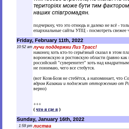
територіях може бути тим фактором,
наших співгромадян.
подчеркну, что это отнюдь и далеко не всё - то
епархиальные сайты УПЦ - посмотреть свежее ч
Friday, February 11th, 2022
10:52 am
лучи поддержки Лиз Трасс!
наконец хоть кто-то серьёзный сказал в этом пл
воронежскую и ростовскую области (равно как и
российский "суверенитет" хоть над квадратны
не понимаю, чего все стебутся.
(вот Козя-Бозя не стебётся, а напоминает, что
Со
ядром Казакии и подлежит отторжению от Рос
верно)
+++
(
что я где я
)
Sunday, January 16th, 2022
1:59 pm
листва