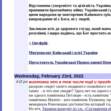
Відстоюючи суверенітет та цілісність України
припинити братовбивчу війну. Український і 
цими народами це повторення Каїнового гріха,
виправдання ні у Бога, ні у людей.
Закликаю всіх до здорового глузду, який навч
розумінні, і щиро надіюсь, що Бог простить на
+ Онуфрій,
Митрополит Київський і всієї України
Предстоятель Української Православної Цер
Wednesday, February 23rd, 2022
4:22 pm
винтовка это в том числе ещё и празд
раскрою секрет своего недавнего спокойного о
танки - и что они увидят? Здесь нет ни одного
ни одного памятника Петлюре - есть памятник
памятника Мазепе - зато памятник Пушкину, пр
мемориала Революции достоинства который год - 
Но вот,
Украина выходит из т.н. «Соглашения о