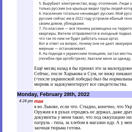
5. Вырубают электричество, воду, отопление. Люди 
только русские (на крыльце видел трупы людей кото
6. Население тотально ненавидит русских. Мой русс
русские сейчас им в 2022 году устроили ебаный гено
своим домом, ублюдками.
7. По классике — вся техника размещена на террит
квартиры. Жители отправляются в холодный подвал. 
что так по ним не будет работать наша арта).
Вот и ответ на вопрос, почему они не дают эвакуир
мирным — останавливает.
8. На подходе к украинским позициям, застал местн
(погибли при артобстреле). Хватали меня за одежду, 
Ещё месяц назад я бы принял это за малохудож
Сейчас, после Харькова и Сум, не вижу никаких
(=после украинской победы) был бы нормальн
мирняк и задокументирует все свидетельства.
Monday, February 28th, 2022
4:24 pm
так
я во Львове, если что. Стыдно, конечно, что Ук
Оружия я в руках отродясь не держал, даже драть
документы у меня такие, что под оккупацию ни
патруль - типа, за хлебом в магазин иду. А у ме
заочная тюрьма готова.