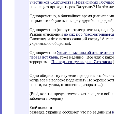
участников Содружества Независимых Государ
наконец-то приходит срок Ватутину? На чём же
Одновременно, в ближайшее время (написал мн
нацпамяти обсудить т.н. арку дружбы народов/
Одновременно (пишут в телеграмчиках, надо буд
Разрыв отношений
до сих пор "рассматривается
Савченку, и безо всяких санкций сверху! А теп
украинского общества).
Одновременно
Украина заявила об отказе от с
первая вот была
, тоже недавно. Всё жду, с как
терроризме.
Последнего тут выдали 7-го числа
(
Одно обидно - ну неужели правда нельзя было э
когда всё на волоске подвиснет? Но хорошо хоть
снести, ватутина, отношения разорвать...)
(Ещё, кстати, предсказуемо оказалось, что войн
заболели-померли)
Ещё новости
разведка Украины сообщает, что по её данным
в