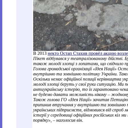
В 2013
некто Остап Стахив провёл акцию возле
Пікет відбувався у театралізованому дійстві. Бу
також молоді хлопці з лопатами, що свідчило пр
Голова громадської організації «Ідея Нації» Ос
внутрішню та зовнішню політику України. Також
Оскільки немає офіційної позиції керівництва ук
молоді хлопці беруть у свої руки ситуацію. Ми 
антиукраїнську істерію, то їх гарантовано чека
не будемо давати можливість нікому – жодному
Також голова ГО «Ідея Нації» зачитав Петицію о
припинив втручання у внутрішню та зовнішню п
українських підприємств, відмовився від спроб 
істерії у середовищі офіційних російських кіл 
порядку», – наголосив він.