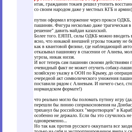
итак, гражданин токаев решил утопить восстани
со своим народом даже у местных КГБ и армии)
путин оформил вторжение через прокси ОДКБ, г
пашинян. Фигура несколько даже трагическая в
решение" давить майдан казахский.
Более того. ЕЯПП, силы ОДКБ можно вводить в 
ясно, что никакой внешней угрозы токаеву не бы
как в квантовой физике, где наблюдающий авто
отказывал пашиняну в спасении от Алиева, мол,
угроза, никак низзя.
И вот теперь сам пашинян своими действиями по
очевидный факт не может отучить собаку-паши
хозяйскую указку в ООН по Крыму, до операции
очередной акт символического унижения пашиня
поставили рядом с Алиевым. И ничего съел, ст
нормандском формате!)
что реально могло бы поломать путину игру (да
перешли бы линию соприкосновения на Донбасс
тряханул бы российских "миротворцев" в Караба
особенно не держало. Если бы это случилось не 
одновременно...
Но так как против русского оккупанта все заодн
только на себя и экспроприированное вчера у с