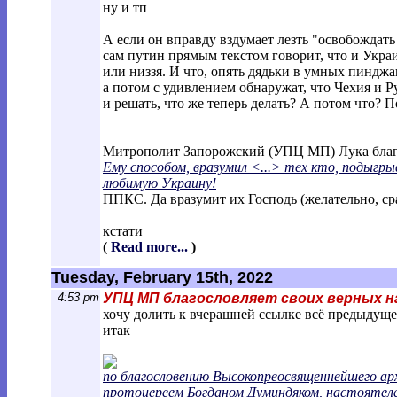
ну и тп
А если он вправду вздумает лезть "освобождать 
сам путин прямым текстом говорит, что и Укра
или низзя. И что, опять дядьки в умных пиндж
а потом с удивлением обнаружат, что Чехия и Р
и решать, что же теперь делать? А потом что? 
Митрополит Запорожский (УПЦ МП) Лука благ
Ему способом, вразумил <...> тех кто, подыгр
любимую Украину!
ППКС. Да вразумит их Господь (желательно, ср
кстати
(
Read more...
)
Tuesday, February 15th, 2022
4:53 pm
УПЦ МП благословляет своих верных н
хочу долить к вчерашней ссылке всё предыдущее
итак
по благословению Высокопреосвященнейшего арх
протоиереем Богданом Думиндяком, настоятеле