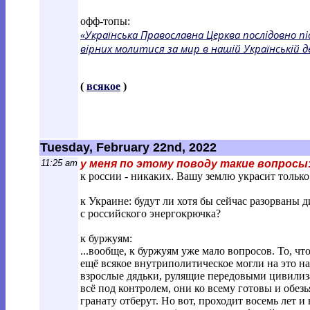
офф-топы:
«Українська Православна Церква послідовно пі
вірних молитися за мир в нашій Українській 
(
всякое
)
Tuesday, February 22nd, 2022
11:25 am
у меня по этому поводу такие вопросы
к россии - никаких. Вашу землю украсит тольк
к Украине: будут ли хотя бы сейчас разорваны
с российского энергокрючка?
к буржуям:
...вообще, к буржуям уже мало вопросов. То, что
ещё всякое внутриполитическое могли на это на
взрослые дядьки, рулящие передовыми цивилиза
всё под контролем, они ко всему готовы и обез
гранату отберут. Но вот, проходит восемь лет