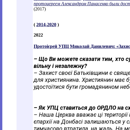
протоиереем Александром Панасенко были дос
(2017)
(
2014-2020
)
2022
Протоієрей УПЦ Миколай Данилевич: «Захист
– Що Ви можете сказати тим, хто с
вільну і незалежну?
– Захист своєї Батьківщини є свящ
для християнина. Християнин має 
удостоїтися бути громадянином неб
– Як УПЦ ставиться до ОРДЛО на сх
– Наша Церква вважає ці території 
єпархії на Донбасі залишаються у ск
тимчасово втратила, на жаль. На м