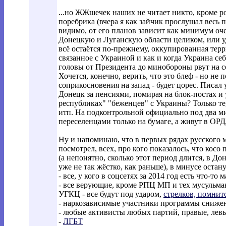
...но ЖЖшечек наших не читает никто, кроме ро
поребрика (вчера я как зайчик прослушал весь п
видимо, от его планов зависит как минимум очен
Донецкую и Луганскую области целиком, или у
всё остаётся по-прежнему, оккупированная терр
связанное с Украиной и как и когда Украина себ
головы от Президента до минобороны рвут на с
Хочется, конечно, верить, что это блеф - но не
соприкосновения на запад - будет цорес. Писал
Донецк за пенсиями, помирая на блок-постах и
республиках" "беженцев" с Украины? Только те,
итп. На подконтрольной официально под два ми
переселенцами только на бумаге, а живут в ОРД
Ну и напоминаю, что в первых рядах русского
посмотрел, всех, про кого показалось, что косо
(а непонятно, сколько этот период длится, в Дон
уже не так жёстко, как раньше), в минусе остану
- все, у кого в соцсетях за 2014 год есть что-то
- все верующие, кроме РПЦ МП и тех мусульма
УГКЦ - все будут под ударом,
стрелков, помнит
- наркозависимые участники программы сниже
- любые активисты любых партий, правые, левы
-
ЛГБТ