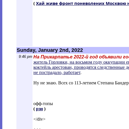
(
Хай живе фронт поневолених Москвою н
Sunday, January 2nd, 2022
9:46 pm
На Прикарпатье 2022-й год объявили г
житель Горловки, на восьмом году оккупации е
коктейль арестован, проводятся следственные 
не пострадало, работает
.
Ну не знаю. Всех со 113-летием Степана Банде
офф-топы
(
рзн
)
</div>