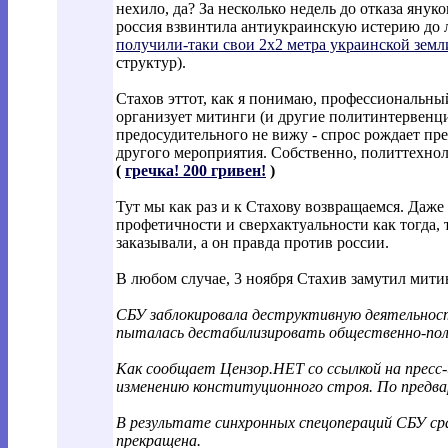
нехило, да? За несколько недель до отказа янук
россия взвинтила антиукраинскую истерию до 
получили-таки свои 2х2 метра украинской земл
структур).
Стахов эттот, как я понимаю, профессиональны
организует митинги (и другие политинтервенции
предосудительного не вижу - спрос рождает п
другого мероприятия. Собственно, политтехноло
(
гречка! 200 гривен!
)
Тут мы как раз и к Стахову возвращаемся. Даже 
профетичности и сверхактуальности как тогда, т
заказывали, а он правда против россии.
В любом случае, 3 ноября Стахив замутил мити
СБУ заблокировала деструктивную деятельност
пыталась дестабилизировать общественно-пол
Как сообщает Цензор.НЕТ со ссылкой на пресc
изменению конституционного строя. По предва
В результате синхронных спецопераций СБУ сра
прекращена.