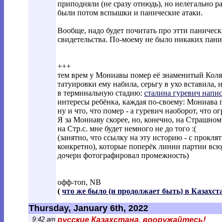
приподняли (не сразу отнюдь), но нелегально раб
были потом вспышки и панические атаки.
Вообще, надо будет почитать про этти паническ
свидетельства. По-моему не было никаких панич
+++
тем врем у Мониавы помер её знаменитый Коля,
татуировки ему набила, серьгу в ухо вставила, 
в терминальную стадию:
сталина гуревич напи
интересы ребёнка, каждая по-своему: Мониава 
ну и что, что помер - а гуревич наоборот, чт
Я за Мониаву скорее, но, конечно, на Страшном 
на Стр.с. мне будет немного не до того :(
(занятно, что ссылку на эту историю - с прокля
конкретно), которые поперёк линии партии всю
дочери фотографировал промежность)
офф-топ, NB
(
что же было (и продолжает быть) в Казахст
Thursday, January 6th, 2022
9:42 am
русские Казахстана, вооружайтесь!