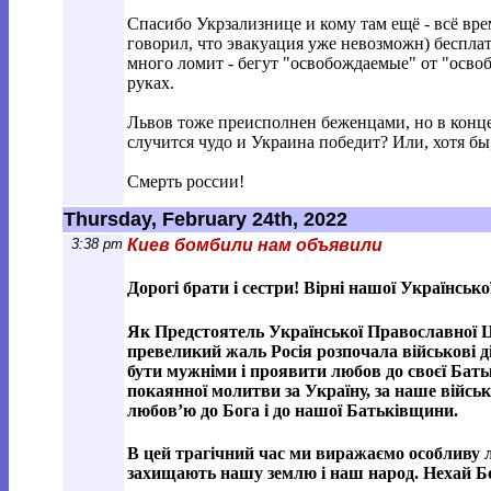
Спасибо Укрзализнице и кому там ещё - всё врем
говорил, что эвакуация уже невозможн) бесплатн
много ломит - бегут "освобождаемые" от "освоб
руках.
Львов тоже преисполнен беженцами, но в конце-
случится чудо и Украина победит? Или, хотя бы
Смерть россии!
Thursday, February 24th, 2022
3:38 pm
Киев бомбили нам объявили
Дорогі брати і сестри! Вірні нашої Українськ
Як Предстоятель Української Православної Це
превеликий жаль Росія розпочала військові ді
бути мужніми і проявити любов до своєї Бать
покаянної молитви за Україну, за наше військ
любов’ю до Бога і до нашої Батьківщини.
В цей трагічний час ми виражаємо особливу л
захищають нашу землю і наш народ. Нехай Бог