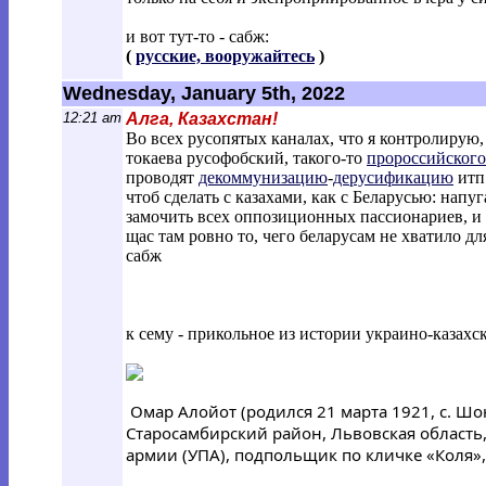
и вот тут-то - сабж:
(
русские, вооружайтесь
)
Wednesday, January 5th, 2022
12:21 am
Алга, Казахстан!
Во всех русопятых каналах, что я контролирую
токаева русофобский, такого-то
пророссийского
проводят
декоммунизацию
-
дерусификацию
итп.
чтоб сделать с казахами, как с Беларусью: нап
замочить всех оппозиционных пассионариев, и п
щас там ровно то, чего беларусам не хватило д
сабж
к сему - прикольное из истории украино-казах
Омар Алойот (родился 21 марта 1921, с. Шон
Старосамбирский район, Львовская область,
армии (УПА), подпольщик по кличке «Коля»