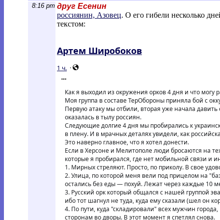
8:16 pm
друг Есенин
россиянин, Азовец
. О его гибели несколько дн
текстом:
Артем Широбоков
1 ч.
·
Как я выходил из окружения орков 4 дня и что могу р
Моя группа в составе ТерОбороны приняла бой с окк
Первую атаку мы отбили, вторая уже начала давить
оказалась в тылу россиян.
Следующие долгие 4 дня мы пробирались к украинск
в плену. И в мрачных деталях увидели, как российск
Это наверно главное, что я хотел донести.
Если в Херсоне и Мелитополе люди бросаются на техн
которые я пробирался, где нет мобильной связи и и
1. Мирных стреляют. Просто, по приколу. В свое удо
2. Улица, по которой меня вели под прицелом на "б
остались без еды — похуй. Лежат через каждые 10 м
3. Русский орк который общался с нашей группой эв
ибо тот шагнул не туда, куда ему сказали (шел он к
4. По пути, куда "складировали" всех мужчин города,
сторонам во дворы. В этот момент я спетлял снова.