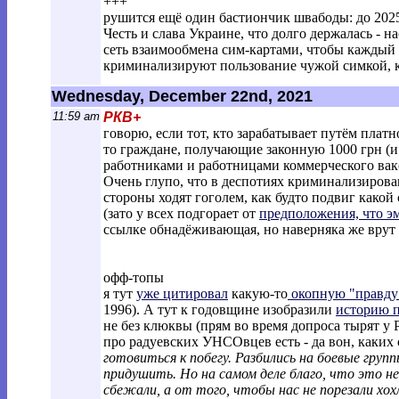
+++
рушится ещё один бастиончик швабоды: до 2025
Честь и слава Украине, что долго держалась - на
сеть взаимообмена сим-картами, чтобы каждый п
криминализируют пользование чужой симкой, к
Wednesday, December 22nd, 2021
11:59 am
РКВ+
говорю, если тот, кто зарабатывает путём плат
то граждане, получающие законную 1000 грн (и
работниками и работницами коммерческого вак
Очень глупо, что в деспотиях криминализирова
стороны ходят гоголем, как будто подвиг какой 
(зато у всех подгорает от
предположения, что э
ссылке обнадёживающая, но наверняка же врут к
офф-топы
я тут
уже цитировал
какую-то
окопную "правду"
1996). А тут к годовщине изобразили
историю п
не без клюквы (прям во время допроса тырят у
про радуевских УНСОвцев есть - да вон, каких
готовиться к побегу. Разбились на боевые групп
придушить. Но на самом деле благо, что это не
сбежали, а от того, чтобы нас не порезали хох