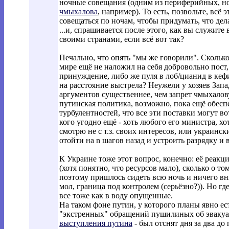
ночные совещания (одним из периферийных, но
чмыхалова
, например). То есть, позвольте, вс
совещаться по ночам, чтобы придумать, что делат
...и, спрашивается после этого, как вы служите
своими странами, если всё вот так?
Печально, что опять "мы же говорили". Скольк
мире ещё не наложил на себя добровольно пост,
принуждение, либо же пуля в лоб/цианид в кеф
на расстояние выстрела? Неужели у хозяев Запа
аргументов существеннее, чем запрет чмыхалову
путинская политика, возможно, пока ещё обесп
турбулентностей, что все эти поставки могут в
кого угодно ещё - хоть любого его министра, хо
смотрю не с т.з. своих интересов, или украинск
отойти на n шагов назад и устроить разрядку и
К Украине тоже этот вопрос, конечно: её реакц
(хотя понятно, что ресурсов мало), сколько о то
поэтому пришлось сидеть всю ночь и ничего вн
мол, граница под контролем (серьёзно?)). Но гд
все тоже как в воду опущенные.
На таком фоне путин, у которого планы явно ест
"экстренных" обращений пушилиных об эвакуац
выступления путина
- был отснят дня за два д