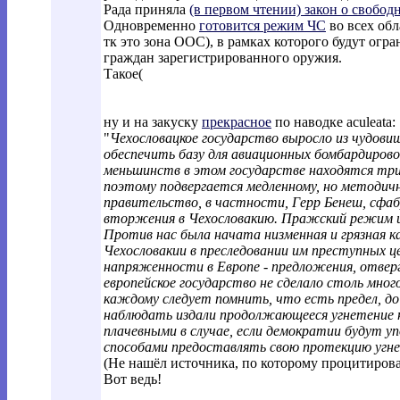
Рада приняла
(в первом чтении) закон о свобо
Одновременно
готовится режим ЧС
во всех обл
тк это зона ООС), в рамках которого будут огра
граждан зарегистрированного оружия.
Такое(
ну и на закуску
прекрасное
по наводке aculeata:
"
Чехословацкое государство выросло из чудови
обеспечить базу для авиационных бомбардирово
меньшинств в этом государстве находятся три
поэтому подвергается медленному, но методичн
правительство, в частности, Герр Бенеш, сфаб
вторжения в Чехословакию. Пражский режим ис
Против нас была начата низменная и грязная к
Чехословакии в преследовании им преступных ц
напряженности в Европе - предложения, отверг
европейское государство не сделало столь мног
каждому следует помнить, что есть предел, д
наблюдать издали продолжающееся угнетение н
плачевными в случае, если демократии будут 
способами предоставлять свою протекцию угн
(Не нашёл источника, по которому процитирова
Вот ведь!