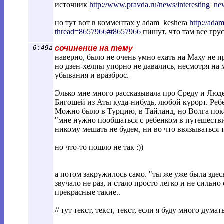
источник
http://www.pravda.ru/news/interesting_n
e
но тут вот в комментах у adam_keshera
http://ada
thread=8657966#t8657966
пишут, что там все грус
6:49a
сочинение на тему
наверно, было не очень умно ехать на Маху не п
но дзен-хелпы упорно не давались, несмотря на 
убывания и вразброс.
Элько мне много рассказывала про Среду и Людей
Бигошей из Аты куда-нибудь, любой курорт. Реб
Можно было в Турцию, в Тайланд, но Волга показ
"мне нужно пообщаться с ребенком в путешествии
никому мешать не будем, ни во что ввязываться 
но что-то пошло не так :))
а потом закружилось само. "ты же уже была здесь
звучало не раз, и стало просто легко и не сильн
прекрасные такие..
// тут текст, текст, текст, если я буду много думат