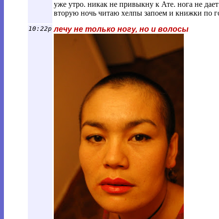
уже утро. никак не привыкну к Ате. нога не дае
вторую ночь читаю хелпы запоем и книжки по го.
10:22p
лечу не только ногу, но и волосы