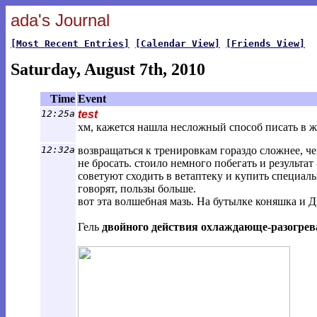
ada's Journal
[Most Recent Entries]
[Calendar View]
[Friends View]
Saturday, August 7th, 2010
Time
Event
12:25a
test
хм, кажется нашла несложный способ писать в жж
12:32a
возвращаться к тренировкам гораздо сложнее, че
не бросать. стоило немного побегать и результат
советуют сходить в ветаптеку и купить специаль
говорят, пользы больше.
вот эта волшебная мазь. На бутылке коняшка и Д
Гель
двойного действия охлаждающе-разогре