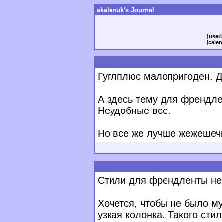
akalenuk's Journal
[
useri
[
calen
Гуглплюс малопригоден. Д
А здесь тему для френдле
Неудобные все.
Но все же лучше жежешеч
Стили для френдленты не 
Хочется, чтобы не было му
узкая колонка. Такого стил