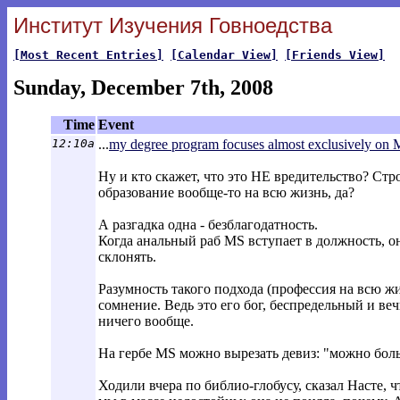
Институт Изучения Говноедства
[Most Recent Entries]
[Calendar View]
[Friends View]
Sunday, December 7th, 2008
Time
Event
12:10a
...
my degree program focuses almost exclusively on M
Ну и кто скажет, что это НЕ вредительство? С
образование вообще-то на всю жизнь, да?
А разгадка одна - безблагодатность.
Когда анальный раб MS вступает в должность, он
склонять.
Разумность такого подхода (профессия на всю ж
сомнение. Ведь это его бог, беспредельный и ве
ничего вообще.
На гербе MS можно вырезать девиз: "можно боль
Ходили вчера по библио-глобусу, сказал Насте, 