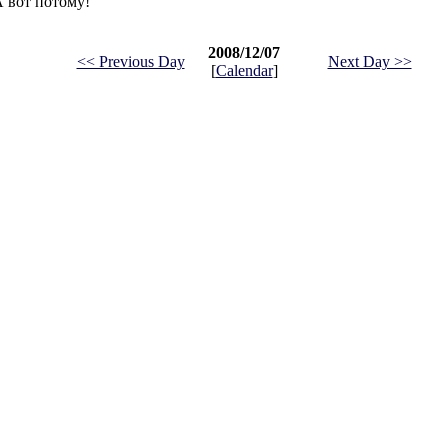
А вот потому!
2008/12/07
<< Previous Day
Next Day >>
[
Calendar
]