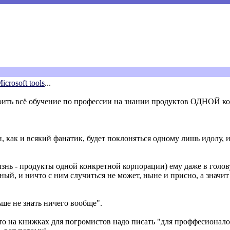
icrosoft tools
...
троить всё обучение по профессии на знании продуктов ОДНОЙ 
, как и всякий фанатик, будет поклоняться одному лишь идолу, и
изнь - продукты одной конкретной корпорации) ему даже в голов
чный, и ничто с ним случиться не может, ныне и присно, а значит
ше не знать ничего вообще".
что на книжках для погромистов надо писать "для проффесионал