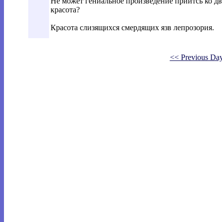
Не может гениальное произведение прийтсь ко дво
красота?
Красота слизящихся смердящих язв лепрозория.
<< Previous Da