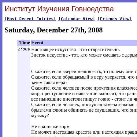
Институт Изучения Говноедства
[Most Recent Entries]
[Calendar View]
[Friends View]
Saturday, December 27th, 2008
Time
Event
2:00a
Настоящее искусство - это отвратительно.
Знаток искусства - тот, кто может смешать с дерь
Скажите, если зверей нельзя есть, то почему они 
Скажите, если обращаемый в веру уверяется, что 
зачем такая вера?
Скажите, если человек после прочтения классичес
мир, преступление и наказание выносит, что рань
все нынешние писатели пишут говно - стоит ли ч
Скажите, если человек, послушав замечательные 
брызгами слюны обвинять не слушавших, что они
музыку?
Не в коня же корм.
Не может настоящая красота или настоящая правд