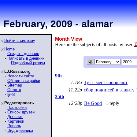
February, 2009 - alamar
Month View
Войти в систему
Here are the subjects of all posts by user
Home
-
Создать дневник
-
Написать в дневник
-
Подробный режим
LJ.Rossia.org
9th
-
Новости сайта
-
Общие настройки
1:18a
Тут с мест сообщают
-
Sitemap
11:22p
сбор подписей в защиту
-
Оплата
-
ljr-fif
25th
Редактировать...
12:28p
Be Good
- 1 reply
-
Настройки
-
Список друзей
-
Дневник
-
Картинки
-
Пароль
-
Вид дневника