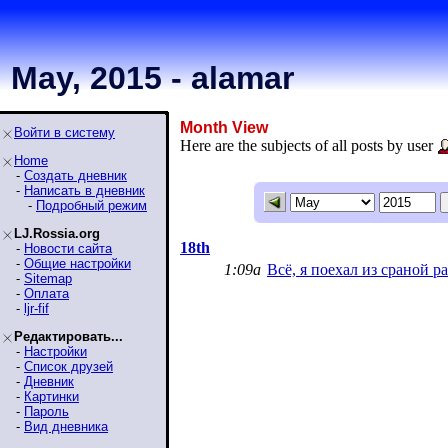
May, 2015 - alamar
Month View
Войти в систему
Here are the subjects of all posts by user
Home
-
Создать дневник
-
Написать в дневник
-
Подробный режим
LJ.Rossia.org
18th
-
Новости сайта
-
Общие настройки
1:09a
Всё, я поехал из сраной 
-
Sitemap
-
Оплата
-
ljr-fif
Редактировать...
-
Настройки
-
Список друзей
-
Дневник
-
Картинки
-
Пароль
-
Вид дневника