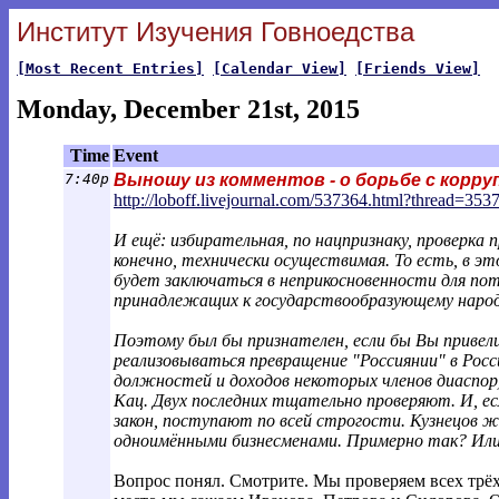
Институт Изучения Говноедства
[Most Recent Entries]
[Calendar View]
[Friends View]
Monday, December 21st, 2015
Time
Event
7:40p
Выношу из комментов - о борьбе с корру
http://loboff.livejournal.com/537364.ht
ml?thread=353
И ещё: избирательная, по нацпризнаку, проверка п
конечно, технически осуществимая. То есть, в э
будет заключаться в неприкосновенности для по
принадлежащих к государствообразующему наро
Поэтому был бы признателен, если бы Вы привели
реализовываться превращение "Россиянии" в Росси
должностей и доходов некоторых членов диаспор)
Кац. Двух последних тщательно проверяют. И, е
закон, поступают по всей строгости. Кузнецов же
одноимёнными бизнесменами. Примерно так? Или 
Вопрос понял. Смотрите. Мы проверяем всех трёх 