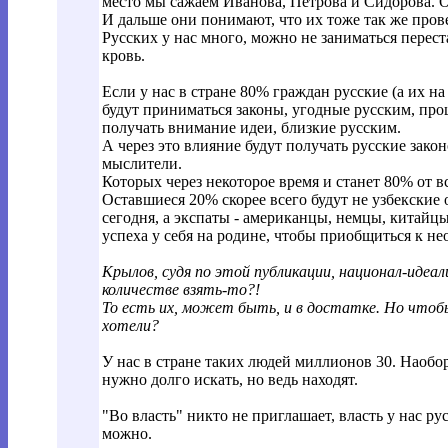
место мы сажаем Иванова, Петрова и Сидорова. 
И дальше они понимают, что их тоже так же прове
Русских у нас много, можно не заниматься перес
кровь.
Если у нас в стране 80% граждан русские (а их на
будут приниматься законы, угодные русским, про
получать внимание идеи, близкие русским.
А через это влияние будут получать русские зако
мыслители.
Которых через некоторое время и станет 80% от вс
Оставшиеся 20% скорее всего будут не узбекские 
сегодня, а экспаты - американцы, немцы, китайц
успеха у себя на родине, чтобы приобщиться к н
Крылов, судя по этой публикации, национал-идеали
количестве взять-то?!
То есть их, может быть, и в достатке. Но чтобы
хотели?
У нас в стране таких людей миллионов 30. Наобор
нужно долго искать, но ведь находят.
"Во власть" никто не приглашает, власть у нас р
можно.