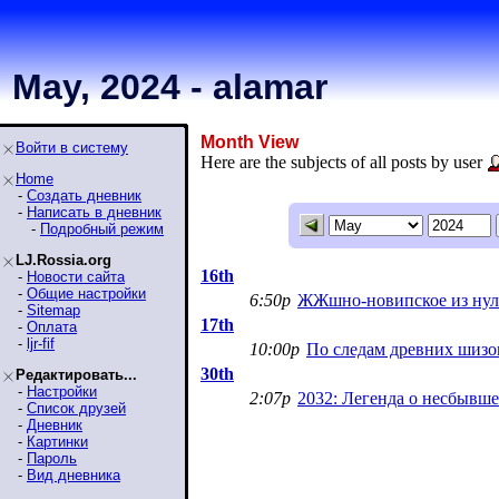
May, 2024 - alamar
Month View
Войти в систему
Here are the subjects of all posts by user
Home
-
Создать дневник
-
Написать в дневник
-
Подробный режим
LJ.Rossia.org
16th
-
Новости сайта
-
Общие настройки
6:50p
ЖЖшно-новипское из ну
-
Sitemap
17th
-
Оплата
-
ljr-fif
10:00p
По следам древних шизо
30th
Редактировать...
-
Настройки
2:07p
2032: Легенда о несбывш
-
Список друзей
-
Дневник
-
Картинки
-
Пароль
-
Вид дневника