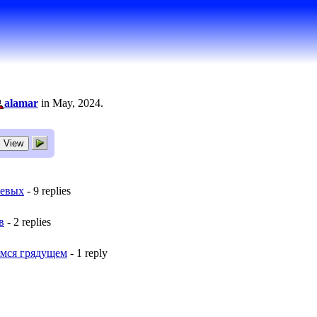
alamar
in May, 2024.
левых
- 9 replies
в
- 2 replies
емся грядущем
- 1 reply