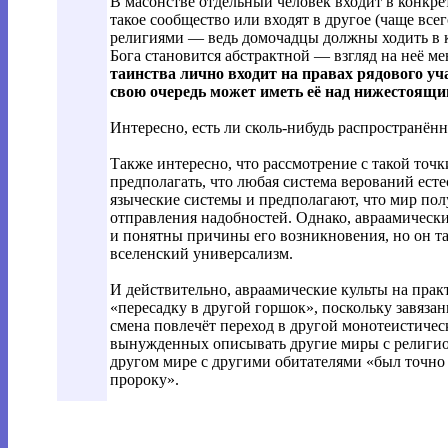
В масонстве отдельный человек входит в конкре
такое сообщество или входят в другое (чаще все
религиями — ведь домочадцы должны ходить в к
Бога становится абстрактной — взгляд на неё ме
таинства лично входит на правах рядового уч
свою очередь может иметь её над нижестоящ
Интересно, есть ли сколь-нибудь распространё
Также интересно, что рассмотрение с такой то
предполагать, что любая система верований есте
языческие системы и предполагают, что мир по
отправления надобностей. Однако, авраамически
и понятны причины его возникновения, но он та
вселенский универсализм.
И действительно, авраамические культы на прак
«пересадку в другой горшок», поскольку завяза
смена повлечёт переход в другой монотеистичес
вынужденных описывать другие миры с религио
другом мире с другими обитателями «был точно
пророку».