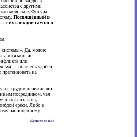
 обычно не входят в
масонства с другими
ской молельне. Фигура
стему.
Посвящённый в
— с их санкции сам он в
ом.
ы системы». Да, можно
ль; хотя многие
онфликта или
енным
— он очень удобен
т претендовать на
стую с трудом переживают
енным посредником, чья
аучных фантастов,
ибдой ереси. Либо в
угому равноценному
(
Comment on this
)