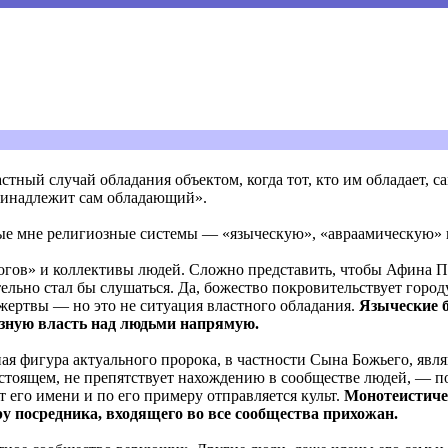
стный случай обладания объектом, когда тот, кто им обладает, са
принадлежит сам обладающий».
ные мне религиозные системы — «языческую», «авраамическую»
богов» и коллективы людей. Сложно представить, чтобы Афина 
ельно стал бы слушаться. Да, божество покровительствует городу
жертвы — но это не ситуация властного обладания.
Языческие б
озную власть над людьми напрямую.
ная фигура актуального пророка, в частности Сына Божьего, явл
настоящем, не препятствует нахождению в сообществе людей, — п
 его имени и по его примеру отправляется культ.
Монотеистиче
у посредника, входящего во все сообщества прихожан.