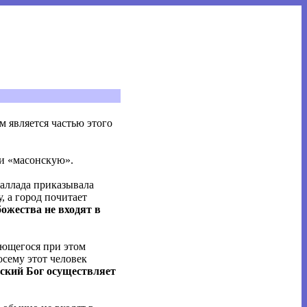
м является частью этого
 и «масонскую».
Паллада приказывала
, а город почитает
ожества не входят в
яющегося при этом
осему этот человек
ский Бог осуществляет