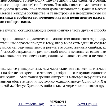
тное сообщество верующих. Другие люди, даже члены его семьи,
го, ассоциированное) сообщество. Это объясняет совместимость 
акую-то церковь, пока хозяин дома отправляет ритуалы в масон
няется в каждом сообществе, а те выстроены в иерархическую си
астника в сообщество, имеющее над ним религиозную власть 
ими сообществами.
нные культы, осуществляющие религиозную власть другим способ
чки зрения лишает авраамический монотеизм положения «единиц
ственным образом придёт к тому, что у мира есть единый создате
лучился непредумышленно в результате божественных ошибки, к
й способ отправления религиозной власти не является
естеств
кже является «человеческим, слишком человеческим» и не може
тике менее универсальны, чем масонские или языческие, и зача
ны на бытие конкретного человека, избранного текущим единств
кий культ. С этой точки зрения интересны манёвры верующих н
зными обитателями, и постоянно ходящих между Сциллой и Хар
 такой же Иисус Христос», либо в таком мире «поклоняются др
2025/02/11
<< Previous Day
Next Day >>