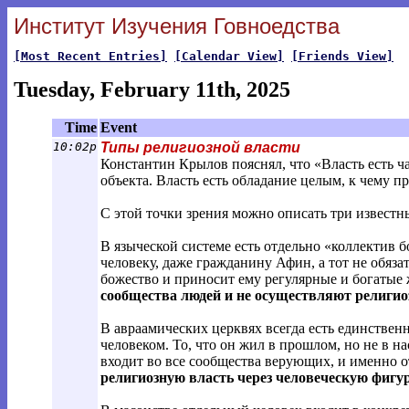
Институт Изучения Говноедства
[Most Recent Entries]
[Calendar View]
[Friends View]
Tuesday, February 11th, 2025
Time
Event
10:02p
Типы религиозной власти
Константин Крылов пояснял, что «Власть есть ча
объекта. Власть есть обладание целым, к чему 
С этой точки зрения можно описать три извест
В языческой системе есть отдельно «коллектив 
человеку, даже гражданину Афин, а тот не обязат
божество и приносит ему регулярные и богатые 
сообщества людей и не осуществляют религи
В авраамических церквях всегда есть единствен
человеком. То, что он жил в прошлом, но не в 
входит во все сообщества верующих, и именно от
религиозную власть через человеческую фигур