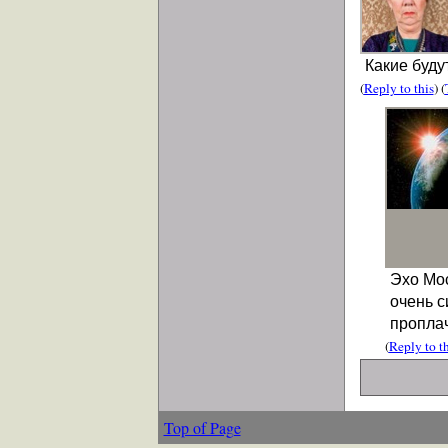
Какие буду
(
Reply to this
) (
Эхо Мос
очень с
пропла
(
Reply to th
Top of Page