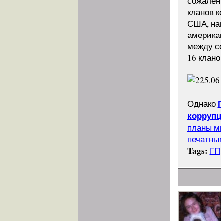
сожален
кланов 
США, нап
америка
между с
16 клано
Однако
коррупц
планы м
печатны
Tags:
ГП