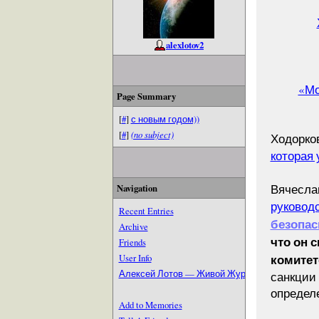
alexlotov2
«Мо
Page Summary
[
#
]
с новым годом))
[
#
]
(no subject)
Ходорко
которая
Вячесла
Navigation
руковод
Recent Entries
безопас
Archive
что он 
Friends
комитет
User Info
Алексей Лотов — Живой Журнал
санкции
определ
Add to Memories