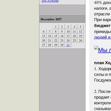
Tell A Friend
40% дох
налоги,
отрасли
При вари
December 2037
бюджет 
1
2
3
4
5
прикид
6
7
8
9
10
11
12
13
14
15
16
17
18
19
людей и
20
21
22
23
24
25
26
27
28
29
30
31
план Хо
1. Ходо
силы и п
Госдумо
2. После
продает
контрол
(называл