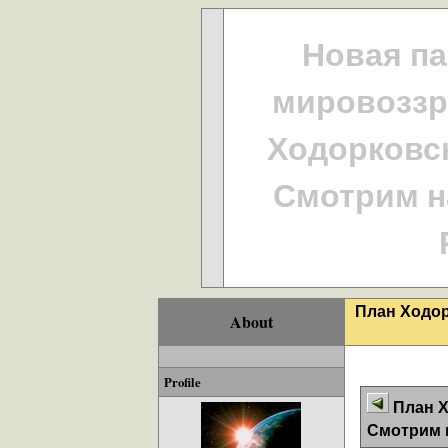
Новая па
мировоззр
Ходорковск
Смотрим н
План Ходор
About
Profile
План Х
Смотрим н