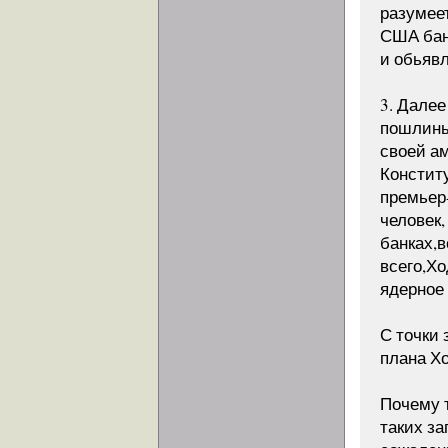
разумее
США бан
и обьяв
3. Далее
пошлины
своей ам
Констит
премьер
человек,
банках,в
всего,Х
ядерное
С точки
плана Х
Почему т
таких за