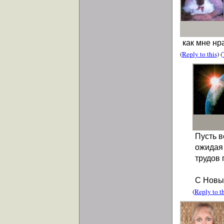
как мне нр
(
Reply to this
) (
Пусть в
ожидая 
трудов 
С Новы
(
Reply to th