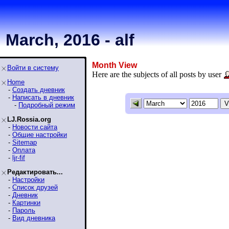
March, 2016 - alf
Month View
Войти в систему
Here are the subjects of all posts by user
Home
-
Создать дневник
-
Написать в дневник
-
Подробный режим
LJ.Rossia.org
-
Новости сайта
-
Общие настройки
-
Sitemap
-
Оплата
-
ljr-fif
Редактировать...
-
Настройки
-
Список друзей
-
Дневник
-
Картинки
-
Пароль
-
Вид дневника