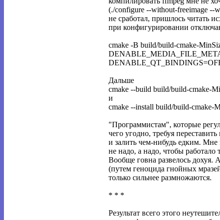
компилировать ffmpeg мне не хоч
(./configure --without-freeimage --
не сработал, пришлось читать 
при конфигурировании отключа
cmake -B build/build-cmake-
DENABLE_MEDIA_FILE_META
DENABLE_QT_BINDINGS=OFF
Дальше
cmake --build build/build-cmake-M
и
cmake --install build/build-cmake-
"Программистам", которые рег
чего угодно, требуя переставить
и залить чем-нибудь едким. Мне
не надо, а надо, чтобы работало т
Вообще говна развелось дохуя. 
(путем геноцида гнойных мразей
только сильнее размножаются.
* * *
Результат всего этого неутешите