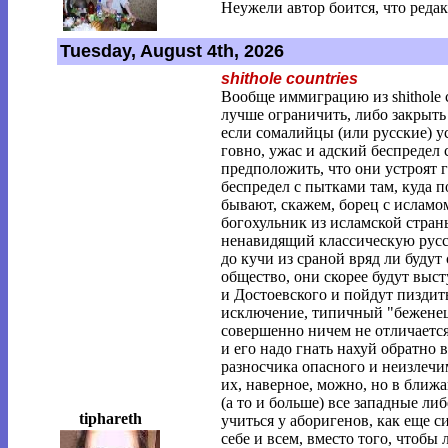
Неужели автор боится, что редак
Tuesday, August 4th, 2026
shithole countries
Вообще иммиграцию из shithole c
лучше ограничить, либо закрыть
если сомалийцы (или русские) ус
говно, ужас и адский беспредел
предположить, что они устроят г
беспредел с пытками там, куда 
бывают, скажем, борец с ислам
богохульник из исламской стран
ненавидящий классическую русс
до кучи из сраной вряд ли буду
общество, они скорее будут выст
и Достоевского и пойдут пиздит
исключение, типичный "беженец" 
совершенно ничем не отличается
и его надо гнать нахуй обратно в 
разносчика опасного и неизлечи
их, наверное, можно, но в ближ
(а то и больше) все западные ли
tiphareth
учиться у аборигенов, как еще 
себе и всем, вместо того, чтобы