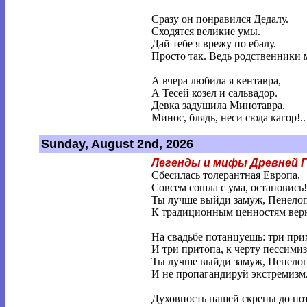
Сразу он понравился Дедалу.
Сходятся великие умы.
Дай тебе я врежу по ебалу.
Просто так. Ведь родственники 
А вчера любила я кентавра,
А Тесей козел и сальвадор.
Девка задушила Минотавра.
Минос, блядь, неси сюда кагор!..
Sunday, August 2nd, 2026
Легенды и мифы Древней 
Сбесилась толерантная Европа,
Совсем сошла с ума, остановись!
Ты лучше выйди замуж, Пенелоп
К традиционным ценностям вер
На свадьбе потанцуешь: три при
И три притопа, к черту пессимиз
Ты лучше выйди замуж, Пенелоп
И не пропагандируй экстремизм
Духовность нашей скрепы до по