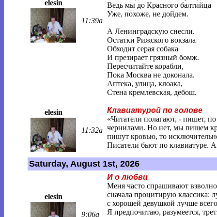
elesin
Ведь мы до Красного балтийца
Уже, похоже, не дойдем.
11:39a
А Ленинградскую снесли.
Остатки Рижского вокзала
Обходит серая собака
И презирает грязный бомж.
Пересчитайте корабли,
Пока Москва не доконала.
Аптека, улица, клоака,
Стена кремлевская, дебош.
Клавиатурой по голове
elesin
«Читатели полагают, - пишет, п
чернилами. Но нет, мы пишем кр
11:32a
пишут кровью, то исключительно
Писатели бьют по клавиатуре. А 
Saturday, August 1st, 2026
И о любви
Меня часто спрашивают взволнов
сначала процитирую классика: лу
elesin
с хорошей девушкой лучше всего 
Я предпочитаю, разумеется, тр
9:06a