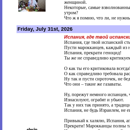
женщиной.
Некоторые, самые взволнованные
утром?
Что ж я помню, что ли, не нужн
Friday, July 31st, 2026
Испания, где твой испанс
Испания, где твой испанский ст
Пусти марокканцев, каждый из н
Испания, прекрати геноцид!
Ты же не справедливо критикуе
О как ты его критиковала всегда
О как справедливо требовала ра
Ну так и пусти сироточек, не бед
Что они – такие же газаваты.
Ну, порежут немного испанцев, 
Изнасилуют, ограбят и убьют.
Так у них так принято, а традиц
Испания, не будь Израилем, не е
Привыкай к халялю, Испания, а
Прекрати! Марокканцы полны т
elesin