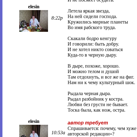
elesin
Летела яркая звезда,
На ней сидели господа.
8:22p
Кружились мирные планеты
Во имя рабского труда.
Скакали бодро кенгуру
И говорили: быть добру.
И не хотел никто соваться
Куда-то в черную дыру.
В дыре, похоже, хорошо.
И можно телом и душой
Там отдохнуть, и все же на фиг.
Нам ни к чему культурный шок.
Рыдала черная дыра.
Рыдал разбойник у костра.
Любви без грусти не бывает.
Тоска была, как нож, остра.
elesin
автор требует
Спрашивается: почему, чем хуже н
10:53a
авторской редакции»?