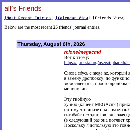
alf's Friends
[Most Recent Entries]
[Calendar View]
[Friends View]
Below are the most recent
25
friends' journal entries.
Thursday, August 6th, 2026
rclone/megacmd
Вот к этому:
https://lj.rossia.org/users/tiphareth/2
Снова ебусь с mega.nz, который 
в замену дропбоксу; по функцио
эквивалентны, просто дропбокс 
монополии.
Эту гнойную
хуйню (клиент MEGAcmd) приход
потому что иначе она ломается. 
гигабайт исходников, включая це
(в следующий раз она потянет хр
Поскольку я использую это говн