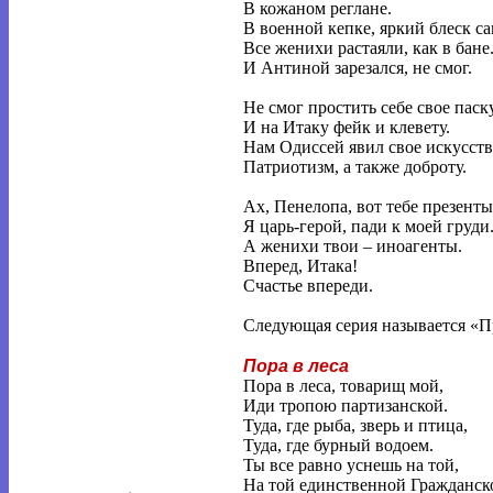
В кожаном реглане.
В военной кепке, яркий блеск са
Все женихи растаяли, как в бане
И Антиной зарезался, не смог.
Не смог простить себе свое паск
И на Итаку фейк и клевету.
Нам Одиссей явил свое искусств
Патриотизм, а также доброту.
Ах, Пенелопа, вот тебе презенты
Я царь-герой, пади к моей груди
А женихи твои – иноагенты.
Вперед, Итака!
Счастье впереди.
Следующая серия называется «П
Пора в леса
Пора в леса, товарищ мой,
Иди тропою партизанской.
Туда, где рыба, зверь и птица,
Туда, где бурный водоем.
Ты все равно уснешь на той,
На той единственной Гражданск