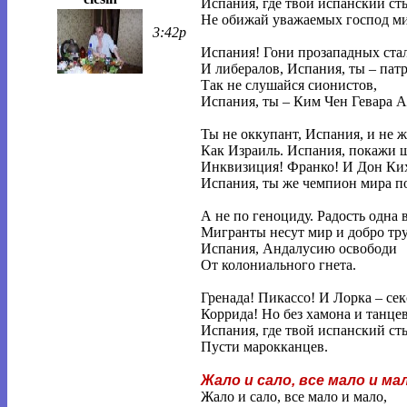
Испания, где твой испанский ст
Не обижай уважаемых господ ми
3:42p
Испания! Гони прозападных ста
И либералов, Испания, ты – пат
Так не слушайся сионистов,
Испания, ты – Ким Чен Гевара А
Ты не оккупант, Испания, и не ж
Как Израиль. Испания, покажи ш
Инквизиция! Франко! И Дон Ки
Испания, ты же чемпион мира по
А не по геноциду. Радость одна 
Мигранты несут мир и добро тру
Испания, Андалусию освободи
От колониального гнета.
Гренада! Пикассо! И Лорка – се
Коррида! Но без хамона и танцев
Испания, где твой испанский ст
Пусти марокканцев.
Жало и сало, все мало и ма
Жало и сало, все мало и мало,