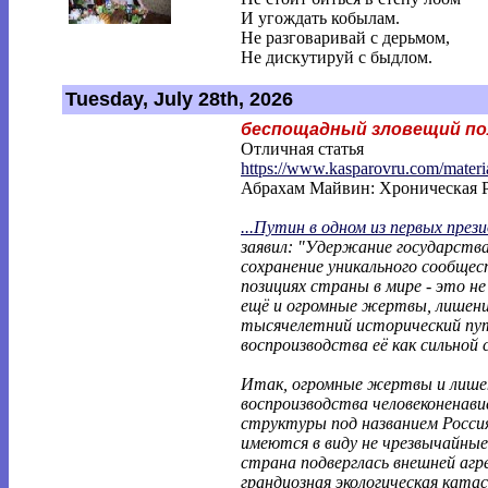
И угождать кобылам.
Не разговаривай с дерьмом,
Не дискутируй с быдлом.
Tuesday, July 28th, 2026
беспощадный зловещий по
Отличная статья
https://www.kasparovru.com/materi
Абрахам Майвин: Хроническая 
...Путин в одном из первых през
заявил: "Удержание государств
сохранение уникального сообщес
позициях страны в мире - это н
ещё и огромные жертвы, лишени
тысячелетний исторический пут
воспроизводства её как сильной
Итак, огромные жертвы и лишен
воспроизводства человеконенав
структуры под названием Росси
имеются в виду не чрезвычайные 
страна подверглась внешней агре
грандиозная экологическая катас