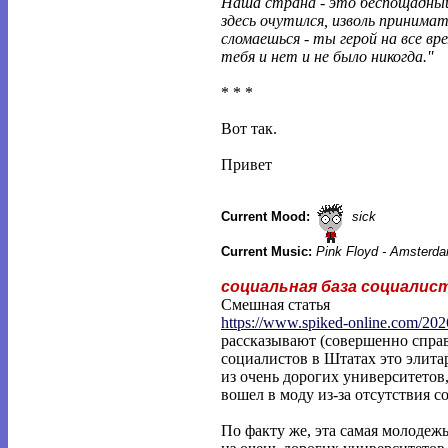
Наша страна - это беспощадный
здесь очутился, изволь принимать
сломаешься - ты герой на все вре
тебя и нет и не было никогда.''
* * *
Вот так.
Привет
Current Mood:
sick
Current Music:
Pink Floyd - Amsterda
социальная база социалис
Смешная статья
https://www.spiked-online.com/202
рассказывают (совершенно справ
социалистов в Штатах это элит
из очень дорогих университетов,
вошел в моду из-за отсутствия 
По факту же, эта самая молодеж