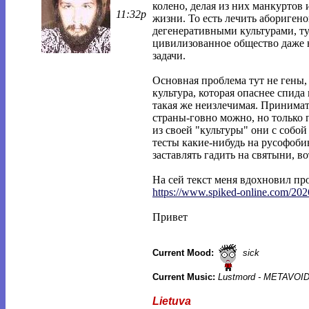
колено, делая из них манкуртов 
11:32p
жизни. То есть лечить абориген
дегенеративными культурами, ту
цивилизованное общество даже н
задачи.
Основная проблема тут не гены,
культура, которая опаснее спида
такая же неизлечимая. Принима
страны-говно можно, но только 
из своей "культуры" они с собой
тесты какие-нибудь на русофоб
заставлять гадить на святыни, во
На сей текст меня вдохновил пр
https://www.spiked-online.com/202
Привет
Current Mood:
sick
Current Music:
Lustmord - METAVOI
Lietuva