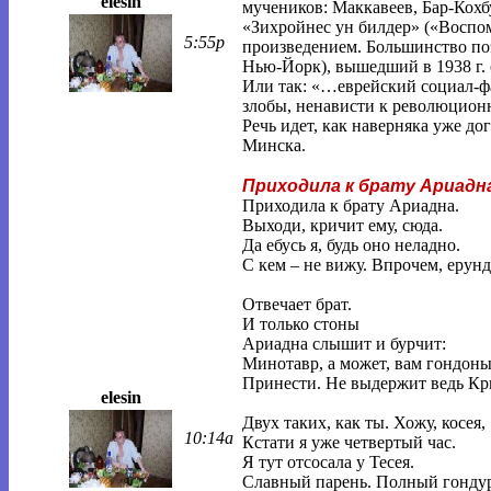
elesin
мучеников: Маккавеев, Бар-Кохб
«Зихройнес ун билдер» («Воспо
5:55p
произведением. Большинство по
Нью-Йорк), вышедший в 1938 г.
Или так: «…еврейский социал-ф
злобы, ненависти к революцион
Речь идет, как наверняка уже д
Минска.
Приходила к брату Ариадн
Приходила к брату Ариадна.
Выходи, кричит ему, сюда.
Да ебусь я, будь оно неладно.
С кем – не вижу. Впрочем, ерунд
Отвечает брат.
И только стоны
Ариадна слышит и бурчит:
Минотавр, а может, вам гондон
Принести. Не выдержит ведь Кр
elesin
Двух таких, как ты. Хожу, косея,
10:14a
Кстати я уже четвертый час.
Я тут отсосала у Тесея.
Славный парень. Полный гондур