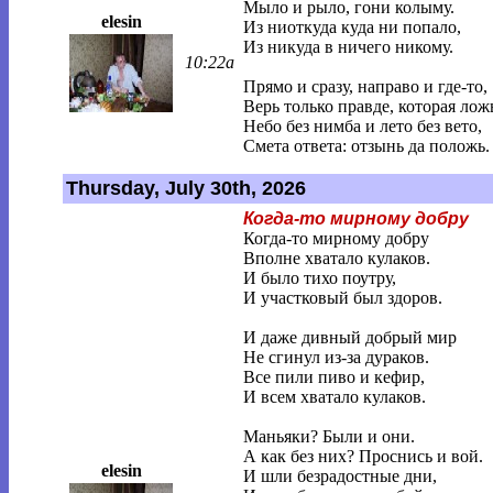
Мыло и рыло, гони колыму.
elesin
Из ниоткуда куда ни попало,
Из никуда в ничего никому.
10:22a
Прямо и сразу, направо и где-то,
Верь только правде, которая лож
Небо без нимба и лето без вето,
Смета ответа: отзынь да положь.
Thursday, July 30th, 2026
Когда-то мирному добру
Когда-то мирному добру
Вполне хватало кулаков.
И было тихо поутру,
И участковый был здоров.
И даже дивный добрый мир
Не сгинул из-за дураков.
Все пили пиво и кефир,
И всем хватало кулаков.
Маньяки? Были и они.
А как без них? Проснись и вой.
elesin
И шли безрадостные дни,