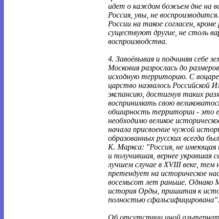
идет о каждом божьем дне на вс
Россия, увы, не воспроизводится.
России на такое согласен, кроме 
существуют другие, не столь ва
воспроизводства.
4. Завоёвывая и подчиняя себе з
Московия разрослась до размеро
исходную территорию. С воцаре
царство назвалось Российской 
экспансию, достигнув таких раз
воспринимать свою великоватост
обширность территории - это ещ
необходимо великое историческо
начала присвоение чужой истор
образованных русских всегда был
К. Маркса: "Россия, не имеющая 
и получившая, вернее укравшая с
лучшем случае в XVIII веке, тем н
претендует на историческое нас
восемьсот лет раньше. Однако М
история Орды, пришитая к исто
полностью сфальсифицирована"
Об отсутствии иной альтернат