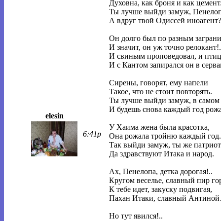
Духовна, как броня и как цемент
Ты лучше выйди замуж, Пенелоп
А вдруг твой Одиссей иноагент
Он долго был по разным загран
И значит, он уж точно релокант!.
И свиньям проповедовал, и птиц
И с Кантом запирался он в серва
Сирены, говорят, ему напели
Такое, что не стоит повторять.
Ты лучше выйди замуж, в самом 
И будешь снова каждый год рожа
elesin
У Хаима жена была красотка,
6:41p
Она рожала тройню каждый год.
Так выйди замуж, ты же патриотк
Да здравствуют Итака и народ.
Ах, Пенелопа, детка дорогая!..
Кругом веселье, славный пир го
К тебе идет, закуску подвигая,
Пахан Итаки, славный Антино
Но тут явился!..