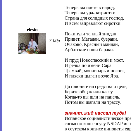
Теперь вы идете в народ,
Теперь вы ура-патриотки.
Страна для солидных господ,
И всем заправляют сиротки.
elesin
Покинули теплый зиндан,
Привет, Магадан, буераки.
7:00p
Очаково, Красный майдан,
Арбатские наши бараки.
И пруд Новоспасский и мост,
И речка по имени Сара.
Трамвай, монастырь и погост,
И пляски цыган возле Яра.
Да плюньте на средства и цель,
Берите общак или кассу.
Когда-то вы шли на панель,
Потом вы шагали на трассу.
значит, жид нассал туда!
Испанское социалистическое пра
согласно консенсусу
NSDAP
исп
в сеутском кризисе виноваты ев