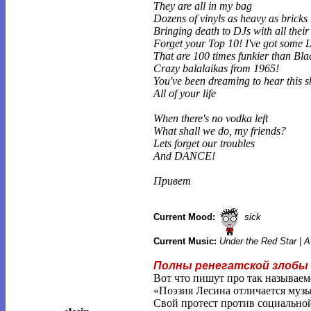
They are all in my bag
Dozens of vinyls as heavy as bricks
Bringing death to DJs with all their 
Forget your Top 10! I've got some 
That are 100 times funkier than Bl
Crazy balalaikas from 1965!
You've been dreaming to hear this s
All of your life
When there's no vodka left
What shall we do, my friends?
Lets forget our troubles
And DANCE!
Привет
Current Mood:
sick
Current Music:
Under the Red Star | 
Полны ренегатской злобы
Вот что пишут про так называем
«Поэзия Лесина отличается музы
Свой протест против социальной