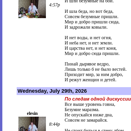
И шли безумные на бой.
4:57p
И шла беда, но вот беда,
Совсем безумные пришли.
Мир и добро пришли сюда,
И задрожали ковыли.
И нет воды, и нет огня,
И неба нет, и нет земли.
И царства нет, и нет коня,
Мир и добро сюда пришли.
Пинай дырявое ведро,
Лишь только б не было вестей.
Приходит мир, за ним добро,
И режут женщин и детей.
Wednesday, July 29th, 2026
По следам одной дискуссии
Все выше уровень говна,
Безумие маразма.
elesin
Не опускайся ниже дна,
Совсем не замарайся.
8:44p
Не стоит биться в стену лбом