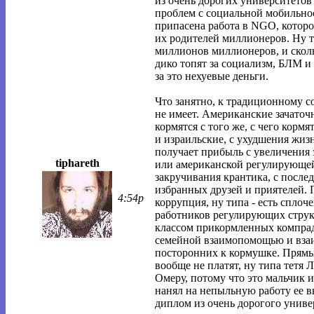
из очень дорогих университетов
проблем с социальной мобильнос
припасена работа в NGO, которо
их родителей миллионеров. Ну т
миллионов миллионеров, и скольк
дико топят за социализм, БЛМ и 
за это нехуевые деньги.
Что занятно, к традиционному 
не имеет. Американские зачато
кормятся с того же, с чего корм
и израильские, с ухудшения жиз
получает прибыль с увеличения 
tiphareth
или американской регулирующей
закручивания крантика, с посл
избранных друзей и приятелей. 
4:54p
коррупция, ну типа - есть спло
работников регулирующих струк
классом прикормленных компрад
семейной взаимопомощью и вза
посторонних к кормушке. Прямых
вообще не платят, ну типа тетя
Омеру, потому что это мальчик 
нанял на непыльную работу ее в
диплом из очень дорогого униве