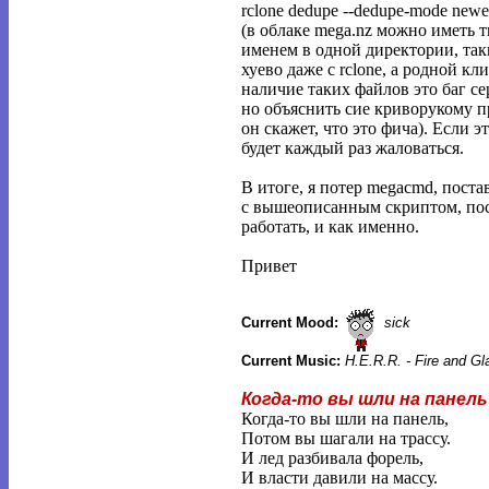
rclone dedupe --dedupe-mode ne
(в облаке mega.nz можно иметь 
именем в одной директории, та
хуево даже с rclone, а родной к
наличие таких файлов это баг се
но объяснить сие криворукому 
он скажет, что это фича). Если эт
будет каждый раз жаловаться.
В итоге, я потер megacmd, постав
с вышеописанным скриптом, пос
работать, и как именно.
Привет
Current Mood:
sick
Current Music:
H.E.R.R. - Fire and G
Когда-то вы шли на панель
Когда-то вы шли на панель,
Потом вы шагали на трассу.
И лед разбивала форель,
И власти давили на массу.