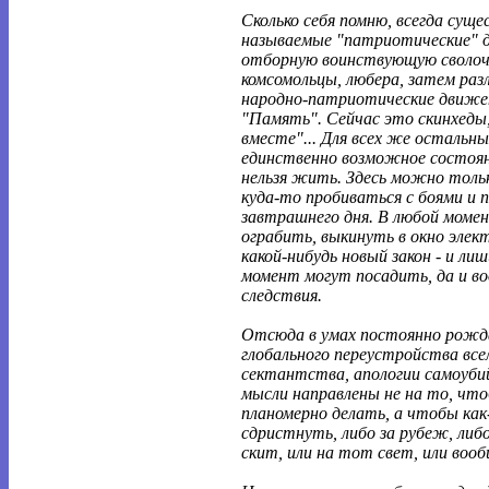
Сколько себя помню, всегда сущ
называемые "патриотические" 
отборную воинствующую сволоч
комсомольцы, любера, затем раз
народно-патриотические движе
"Память". Сейчас это скинхеды,
вместе"... Для всех же остальн
единственно возможное состояни
нельзя жить. Здесь можно толь
куда-то пробиваться с боями и 
завтрашнего дня. В любой моме
ограбить, выкинуть в окно эле
какой-нибудь новый закон - и ли
момент могут посадить, да и во
следствия.
Отсюда в умах постоянно рож
глобального переустройства все
сектантства, апологии самоуби
мысли направлены не на то, чт
планомерно делать, а чтобы как
сдристнуть, либо за рубеж, либо
скит, или на тот свет, или вооб