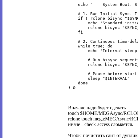
    echo "=== System Boot: S
    # 1. Run Initial Sync. I
    if ! rclone bisync "$SYN
        echo "Standard initi
        rclone bisync "$SYNC
    fi

    # 2. Continuous time-dela
    while true; do

        echo "Interval sleep
        # Run bisync sequent
        rclone bisync "$SYNC
        # Pause before start
        sleep "$INTERVAL"

    done

Вначале надо будет сделать
touch $HOME/MEGAsync/RCL
rclone touch mega:MEGAsync/
иначе --check-access сломается.
Чтобы почистить сайт от дуплик