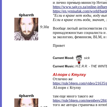
и лично премьер-министр Нетань
https://www.sajr.co.za/online-influe
https://en.yenisafak.com/world/bar
tiphareth
"Если в кране нет воды, воду в
Если в кране есть вода, значит,
9:30a
Вообще лютый антисемитизм ста
принадлежностью социалиста и л
за экологию, феминизм, BLM, и 
Привет
Current Mood:
sick
Current Music:
H.E.R.R. - THE WI
AI-порн с Ктулху
Отлично же
https://rule34gen.com/video/21635/
AI-порн с Ктулху
tiphareth
там еще много такого же
https://rule34gen.com/members/284
того же автора страничка в ютюб