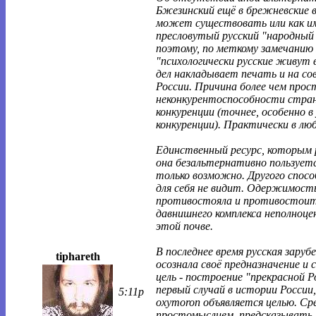
Бжезинский ещё в брежневские 
может существовать или как им
пресловутый русский "народный
поэтому, по меткому замечанию
"психологически русские живут 
дел накладывает печать и на с
России. Причина более чем прос
неконкурентоспособности стран
конкуренции (точнее, особенно в
конкуренции). Практически в лю
Единственный ресурс, которым 
она безальтернативно пользуетс
только возможно. Другого спосо
для себя не видит. Одержимость
противостояла и противостоит
давнишнего комплекса неполноц
этой почве.
В последнее время русская заруб
tiphareth
осознала своё предназначение и 
цель - построение "прекрасной Р
первый случай в истории России,
5:11p
oxymoron объявляется целью. С
простомыслием, предсказывать -