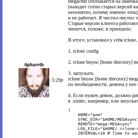
megacmd спотыкается на ошибках
(находит сотни старых версий к
непонятно, почему именно этиц), 
и не работает. Я чистил-чистил э
Старые версии клиента работают
чинится, похоже, в принципе.
В итоге, установил у себя rclone
1. rclone config
2. rclone bisync [home directory]
tiphareth
3. запускать
rclone bisync [home directory] m
5:29p
по необходимости, демона у нее 
4. Если нужен демон, должно р
в .xinitrc, например, или запускать
(

    HOME="дом"

    SYNC_DIR="$HOME/MEGAsync"
    REMOTE="mega:MEGAsync"

    LOG_FILE="$HOME/.rclone-m
    INTERVAL=10 # Time to wa