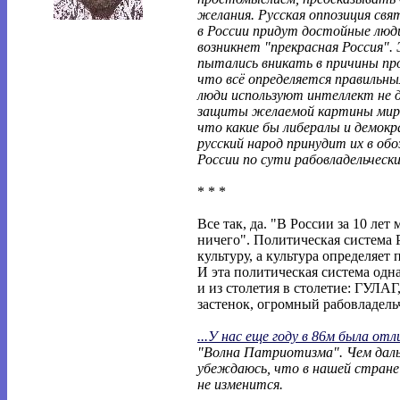
желания. Русская оппозиция свят
в России придут достойные люди
возникнет "прекрасная Россия". 
пытались вникать в причины пр
что всё определяется правильн
люди используют интеллект не д
защиты желаемой картины мира
что какие бы либералы и демокр
русский народ принудит их в об
России по сути рабовладельческ
* * *
Все так, да. "В России за 10 лет 
ничего". Политическая система 
культуру, а культура определяет
И эта политическая система одна 
и из столетия в столетие: ГУЛАГ
застенок, огромный рабовладель
...У нас еще году в 86м была отл
"Волна Патриотизма". Чем дал
убеждаюсь, что в нашей стране 
не изменится.