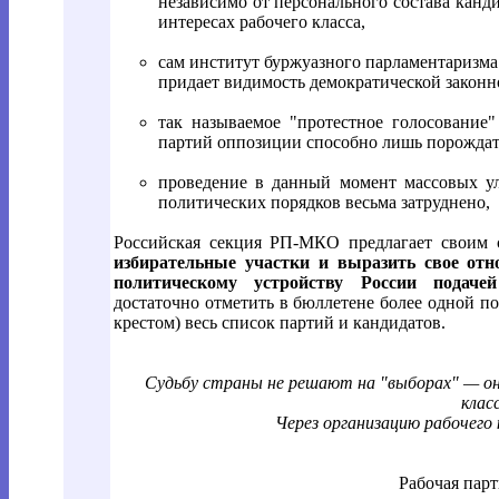
независимо от персонального состава канди
интересах рабочего класса,
сам институт буржуазного парламентаризма
придает видимость демократической законн
так называемое "протестное голосование
партий оппозиции способно лишь порождат
проведение в данный момент массовых у
политических порядков весьма затруднено,
Российская секция РП-МКО предлагает своим
избирательные участки и выразить свое от
политическому устройству России подачей
достаточно отметить в бюллетене более одной п
крестом) весь список партий и кандидатов.
Судьбу страны не решают на "выборах" — он
класс
Через организацию рабочего 
Рабочая пар