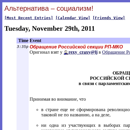
Альтернатива – социализм!
[Most Recent Entries]
[Calendar View]
[Friends View]
Tuesday, November 29th, 2011
Time
Event
3:35p
Обращение Российской секции РП-МКО
Оригинал взят у
rexy_craxy@lj
в
Обращение Р
ОБРАЩ
РОССИЙСКОЙ С
в связи с парламентски
Принимая во внимание, что
в стране еще не сформирована революцион
таковой не по названию, а на деле,
ни одна из участвующих в выборах парт