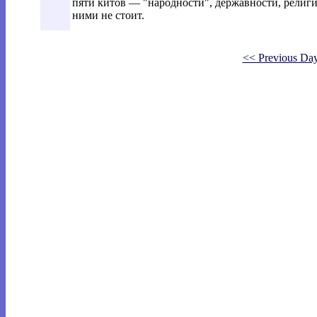
пяти китов — "народности", державности, религи
ними не стоит.
<< Previous Da