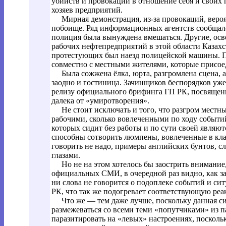
убийств и провокации в отношение себя и своих
хозяев предприятий.
Мирная демонстрация, из-за провокаций, вероятн
побоище. Ряд информационных агентств сообщало 
полиция была вынуждена вмешаться. Другие, осв
рабочих нефтепредприятий в этой области Казахст
протестующих был наезд полицейской машины. По
совместно с местными жителями, которые присое
Была сожжена ёлка, юрта, разгромлена сцена, а т
заодно и гостиница. Зачинщиков беспорядков уже 
релизу официального брифинга ГП РК, посвящен
далека от «умиротворения».
Не стоит исключать и того, что разгром местны
рабочими, сколько вовлеченными по ходу событи
которых сидит без работы и по сути своей явля
способны сотворить люмпены, вовлеченные в кл
говорить не надо, примеры английских бунтов, сл
глазами.
Но не на этом хотелось бы заострить внимание, 
официальных СМИ, в очередной раз видно, как за
ни слова не говорится о подоплеке событий и си
РК, что так же подогревает соответствующую ре
Что же — тем даже лучше, поскольку данная сит
размежеваться cо всеми теми «попутчиками» из п
паразитировать на «левых» настроениях, поскольк