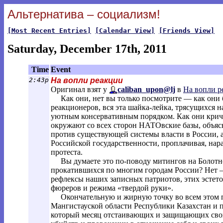
Альтернатива – социализм!
[Most Recent Entries]
[Calendar View]
[Friends View]
Saturday, December 17th, 2011
Time
Event
2:43p
На вопли реакции
Оригинал взят у
caliban_upon@lj
в
На вопли р
Как они, нет вы только посмотрите — как они бе
реакционеров, вся эта шайка-лейка, трясущихся 
уютным консервативным порядком. Как они крича
окружают со всех сторон НАТОвские базы, объяс
против существующей системы власти в России, а
Российской государственности, проплачивая, на
протеста.
Вы думаете это по-поводу митингов на Болотно
прокатившихся по многим городам России? Нет —
рефлексы наших записных патриотов, этих эстет
фюреров и режима «твердой руки».
Окончательную и жирную точку во всем этом п
Мангистауской области Республики Казахстан и п
который месяц отстаивающих и защищающих свои 