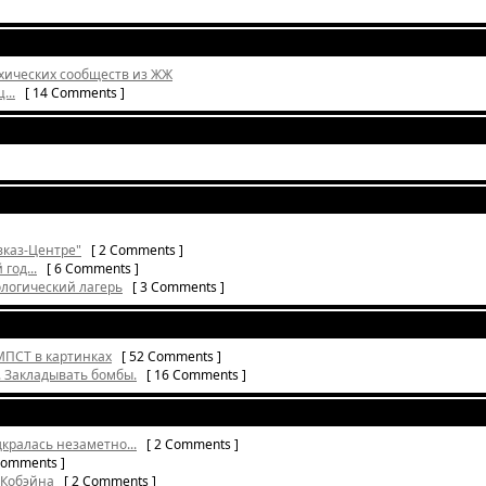
хических сообществ из ЖЖ
...
[ 14 Comments ]
авказ-Центре"
[ 2 Comments ]
год...
[ 6 Comments ]
ологический лагерь
[ 3 Comments ]
МПСТ в картинках
[ 52 Comments ]
. Закладывать бомбы.
[ 16 Comments ]
кралась незаметно...
[ 2 Comments ]
omments ]
 Кобэйна
[ 2 Comments ]