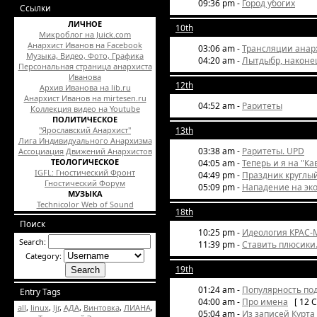
09:36 pm -
Город убогих
Ссылки
ЛИЧНОЕ
10th
Микроблог на Juick.com
Анархист Иванов на Facebook
03:06 am -
Трансляции анар
Музыка, Видео, Фото, Графика
04:20 am -
Лытдыбр, наконец
Персональная страница анархиста
Иванова
12th
Архив Иванова на lib.ru
Анархист Иванов на mirtesen.ru
04:52 am -
Раритеты
Коллекция видео на Youtube
ПОЛИТИЧЕСКОЕ
"Ярославский Анархист"
13th
Лига Индивидуального Анархизма
03:38 am -
Раритеты. UPD
Ассоциация Движений Анархистов
ТЕОЛОГИЧЕСКОЕ
04:05 am -
Теперь и я на "К
IGFL: Гностический Фронт
04:49 pm -
Праздник круглый 
Гностический Форум
05:09 pm -
Нападение на эк
МУЗЫКА
Technicolor Web of Sound
18th
Поиск
10:25 pm -
Идеология КРАС-
Search:
11:39 pm -
Ставить плюсики
Category:
19th
01:24 am -
Популярность под
Entry Tags
04:00 am -
Про имена
[ 12 C
all
,
linux
,
ljr
,
АДА
,
Винтовка
,
ЛИАНА
,
05:04 am -
Из записей Курта