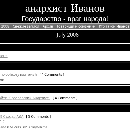
анархист Иванов
Государство - враг народа!
t 2008
Свежие записи
Архив
Товарищи и союзники
Кто такой Иванов
July 2008
июня
 по бойкоту платежей
[ 4 Comments ]
жей
айте "Ярославский Анархист"
[ 4 Comments ]
XI Съезда АДА
[ 5 Comments ]
! ))
тях и стратегии анархизма