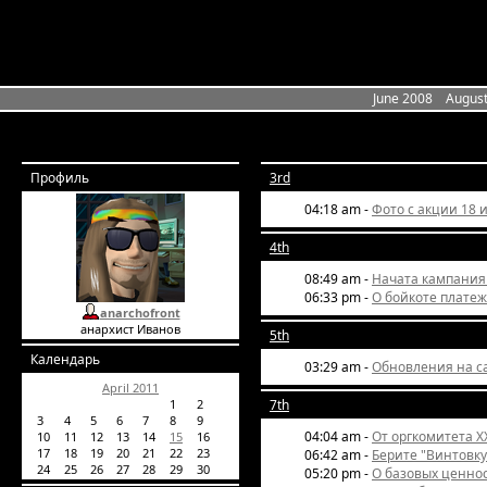
June 2008
Augus
Профиль
3rd
04:18 am -
Фото с акции 18 
4th
08:49 am -
Начата кампания
06:33 pm -
О бойкоте плате
anarchofront
анархист Иванов
5th
Календарь
03:29 am -
Обновления на с
April 2011
1
2
7th
3
4
5
6
7
8
9
04:04 am -
От оргкомитета X
10
11
12
13
14
15
16
17
18
19
20
21
22
23
06:42 am -
Берите "Винтовку"
24
25
26
27
28
29
30
05:20 pm -
О базовых ценнос