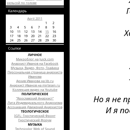
рельсой по голове
Календарь
April 2011
1
2
3
4
5
6
7
8
9
Х
10
11
12
13
14
15
16
17
18
19
20
21
22
23
24
25
26
27
28
29
30
Ссылки
ЛИЧНОЕ
Микроблог на Juick.com
Анархист Иванов на Facebook
Музыка, Видео, Фото, Графика
Персональная страница анархиста
Иванова
Архив Иванова на lib.ru
Анархист Иванов на mirtesen.ru
Коллекция видео на Youtube
ПОЛИТИЧЕСКОЕ
Но я не 
"Ярославский Анархист"
Лига Индивидуального Анархизма
И я п
Ассоциация Движений Анархистов
ТЕОЛОГИЧЕСКОЕ
IGFL: Гностический Фронт
Гностический Форум
МУЗЫКА
Technicolor Web of Sound