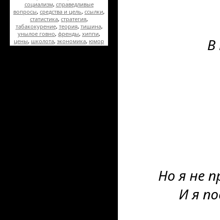
социализм
,
справедливые
вопросы
,
средства и цель
,
ссылки
,
статистика
,
стратегия
,
табакокурение
,
теория
,
тишина
,
унылое говно
,
френды
,
хиппи
,
В
цены
,
школота
,
экономика
,
юмор
Но я не 
И я п