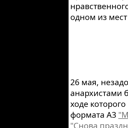
нравственного
одном из мест
26 мая, незад
анархистами б
ходе которого
формата А3
"М
"Снова праздн