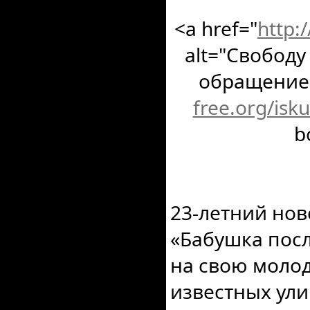
<a href="
http:
alt="Свобод
обращение!
free.org/isk
b
23-летний нов
«Бабушка посл
на свою молод
известных ули