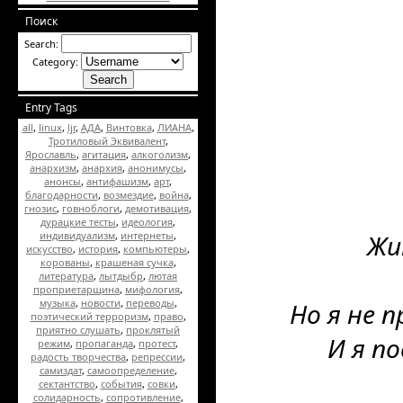
Поиск
Search:
Category:
Entry Tags
all
,
linux
,
ljr
,
АДА
,
Винтовка
,
ЛИАНА
,
Тротиловый Эквивалент
,
Ярославль
,
агитация
,
алкоголизм
,
анархизм
,
анархия
,
анонимусы
,
анонсы
,
антифашизм
,
арт
,
благодарности
,
возмездие
,
война
,
гнозис
,
говноблоги
,
демотивация
,
дурацкие тесты
,
идеология
,
индивидуализм
,
интернеты
,
Жи
искусство
,
история
,
компьютеры
,
корованы
,
крашеная сучка
,
литература
,
лытдыбр
,
лютая
проприетарщина
,
мифология
,
музыка
,
новости
,
переводы
,
Но я не 
поэтический терроризм
,
право
,
приятно слушать
,
проклятый
И я п
режим
,
пропаганда
,
протест
,
радость творчества
,
репрессии
,
самиздат
,
самоопределение
,
сектантство
,
события
,
совки
,
солидарность
,
сопротивление
,