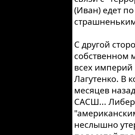
(Иван) едет по
страшненьким
С другой стор
собственном м
всех империй
Лагутенко. В к
месяцев назад
САСШ... Либе
"американским
неслышно утер