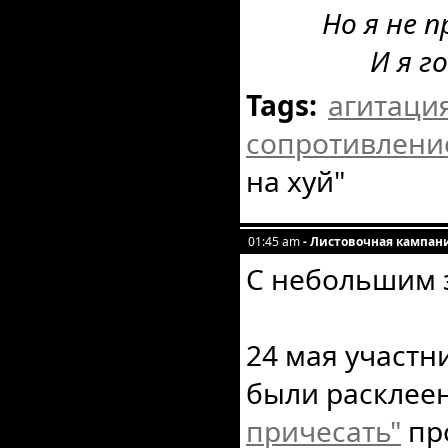
Но я не 
И я г
Tags:
агитаци
сопротивлени
на хуй"
01:45 am
- Листовочная кампан
С небольшим 
24 мая участ
были расклее
причесать"
пр