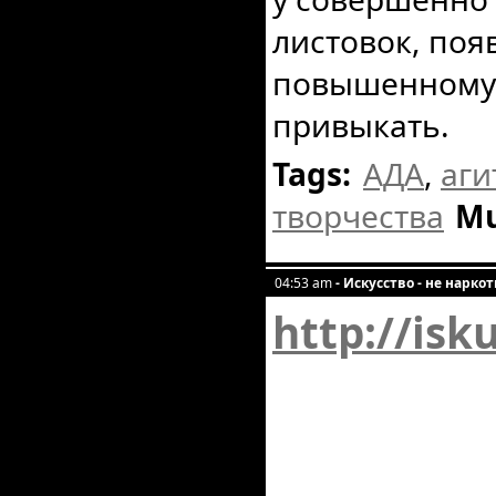
листовок, поя
повышенному 
привыкать.
Tags:
АДА
,
аги
творчества
Mu
04:53 am
- Искусство - не нарко
http://isk