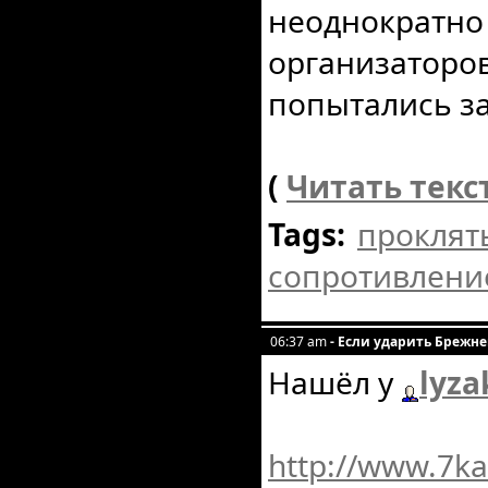
неоднократно
организаторов
попытались за
(
Читать текс
Tags:
проклят
сопротивлени
06:37 am
- Если ударить Брежне
Нашёл у
lyza
http://www.7k