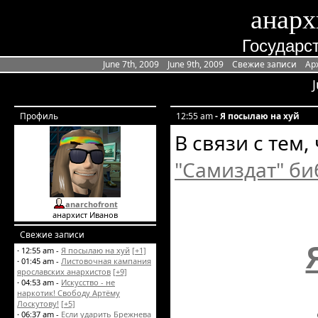
анарх
Государст
June 7th, 2009
June 9th, 2009
Свежие записи
Ар
Профиль
12:55 am
- Я посылаю на хуй
В связи с тем,
"Самиздат" б
anarchofront
анархист Иванов
Свежие записи
·
12:55 am -
Я посылаю на хуй
[+1]
·
01:45 am -
Листовочная кампания
ярославских анархистов
[+9]
·
04:53 am -
Искусство - не
наркотик! Свободу Артёму
Лоскутову!
[+5]
·
06:37 am -
Если ударить Брежнева