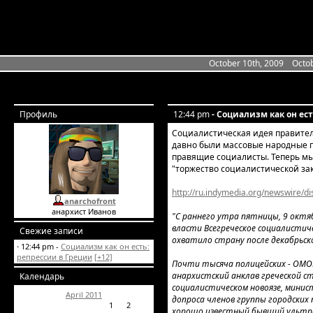
October 10th, 2009
Octob
Профиль
12:44 pm
- Социализм как он ес
Социалистическая идея правител
давно были массовые народные п
правящие социалисты. Теперь мы
"торжество социалистической за
http://ru.indymedia.org/newswire/di
anarchofront
анархист Иванов
"С раннего утра пятницы, 9 октя
власти Всегреческое социалисти
Свежие записи
охватило страну после декабрьско
·
12:44 pm -
Социализм как он есть:
репрессии в Греции
[+12]
Почти тысяча полицейских - ОМОН
анархистский анклав греческой с
Календарь
социалистическом новоязе, минис
April 2011
допроса членов группы городских п
1
2
хорошо известный бывший ультра