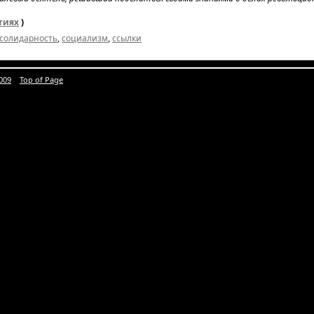
тиях
)
солидарность
,
социализм
,
ссылки
009
Top of Page