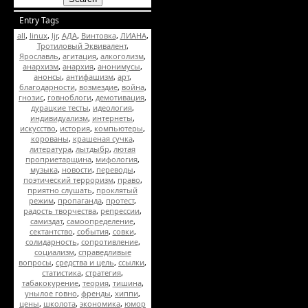
Entry Tags
all
,
linux
,
ljr
,
АДА
,
Винтовка
,
ЛИАНА
,
Тротиловый Эквивалент
,
Ярославль
,
агитация
,
алкоголизм
,
анархизм
,
анархия
,
анонимусы
,
анонсы
,
антифашизм
,
арт
,
благодарности
,
возмездие
,
война
,
гнозис
,
говноблоги
,
демотивация
,
дурацкие тесты
,
идеология
,
индивидуализм
,
интернеты
,
искусство
,
история
,
компьютеры
,
корованы
,
крашеная сучка
,
литература
,
лытдыбр
,
лютая
проприетарщина
,
мифология
,
музыка
,
новости
,
переводы
,
поэтический терроризм
,
право
,
приятно слушать
,
проклятый
режим
,
пропаганда
,
протест
,
радость творчества
,
репрессии
,
самиздат
,
самоопределение
,
сектантство
,
события
,
совки
,
солидарность
,
сопротивление
,
социализм
,
справедливые
вопросы
,
средства и цель
,
ссылки
,
статистика
,
стратегия
,
табакокурение
,
теория
,
тишина
,
унылое говно
,
френды
,
хиппи
,
цены
,
школота
,
экономика
,
юмор