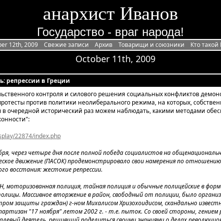
анархист Иванов
Государство - враг народа!
er 12th, 2009
Свежие записи
Архив
Товарищи и союзники
Кто такой
October 11th, 2009
ть: репрессии в Греции
ьственного контроля и силового решения социальных конфликтов демонст
ротесты против политики неолиберального режима, на которых, собствен
 в очередной исторический раз можем наблюдать, какими методами обес
конности":
spla
y/22874/index.php
бря, через четыре дня после полной победа социалистов на общенациональн
ческое движение (ПАСОК) продемонстрировало свои намерения по отношени
го восстания: жестокие репрессии.
, моторизованная полиция, тайная полиция и обычные полицейские в форме 
толицы. Массивное вторжение в район, свободный от полиции, было органи
тром защиты граждан) г-ном Михалисом Хризохоидисом, скандально извест
артизан "17 ноября" летом 2002 г. - т.е. пыток. Со своей стороны, гением 
левый деятель, решивший поделиться своими знаниями о делах революцион