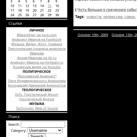
3
4
5
6
7
8
9
10
11
12
13
14
15
16
(
Чуть больше о греческих собы
17
18
19
20
21
22
23
24
25
26
27
28
29
30
Tags:
новости
,
репрессии
,
совки
,
Ссылки
ЛИЧНОЕ
Микроблог на Juick.com
October 10th, 2009
October 12th, 2
Анархист Иванов на Facebook
Музыка, Видео, Фото, Графика
Персональная страница анархиста
Иванова
Архив Иванова на lib.ru
Анархист Иванов на mirtesen.ru
Коллекция видео на Youtube
ПОЛИТИЧЕСКОЕ
"Ярославский Анархист"
Лига Индивидуального Анархизма
Ассоциация Движений Анархистов
ТЕОЛОГИЧЕСКОЕ
IGFL: Гностический Фронт
Гностический Форум
МУЗЫКА
Technicolor Web of Sound
Поиск
Search:
Category: