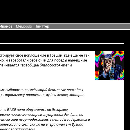
 Иванов
Мемориз
Твиттер
рирует своё воплощение в Греции, где ещё не так
но, и заработали себе очки для победы нынешние
печивается "всеобщее благосостояние" и
ых выборах и на следующий день после прихода к
ю к социальному протестному движению, которое
- в 01.30 ночи обрушились на Экзархию,
зовано новым министром внутренних дел (или, на
ным за свои неортодоксальные методы задержания и
репрессий по состоянию на вчера стал г-н Вугиас,
ных с государством.