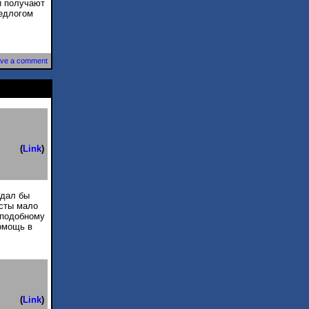
и получают
редлогом
ve a comment
(
Link
)
здал бы
исты мало
 подобному
помощь в
(
Link
)