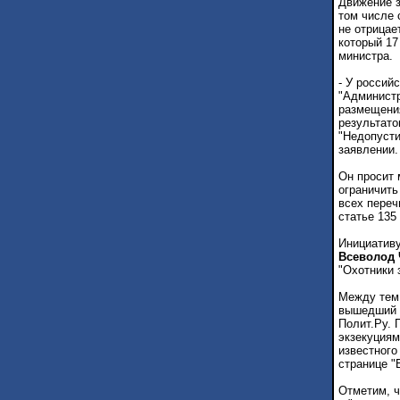
Движение з
том числе 
не отрицае
который 17
министра.
- У россий
"Администр
размещения
результато
"Недопусти
заявлении.
Он просит 
ограничить
всех переч
статье 135
Инициативу
Всеволод 
"Охотники 
Между тем,
вышедший 
Полит.Ру. 
экзекуциям
известного
странице "
Отметим, ч