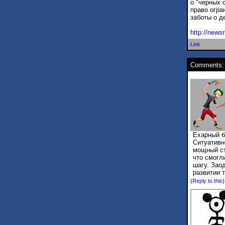
о "черных 
право огра
заботы о д
http://news
Link
Comments:
Ехарный ба
Ситуативно
мощный ст
что смогл
шагу. Зао
развитии т
(
Reply to this
)