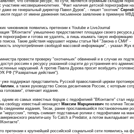
аявляет, что сетевой ресурс, по сути, является огромным складом порн
с участием несовершеннолетних. "Факт наличия детской порнографии на
т даже ее генеральный директор Павел Дуров", - пишет "охотник"
Сергей
 июля подал от имени движения письменное заявление в приемную МВД
ских чиновников появились претензии к Youtube и LiveJournal
ация "ВКонтакте" умышленно предоставляет площадки своего ресурса 
 порнографии и готова не удалять, а лишь изымать такую информацию 
в поиска. Такие действия нарушают нормы статьи №4 "Закона о СМИ" -
мость злоупотребления свободой массовой информации", - указал Жук 
министра провести проверку "охотничьих" обвинений и в случае их подт
 доступ россиян к ресурсу указанной соцсети до устранения его админи
исленных нарушений. А против Павла Дурова просит возбудить уголовно
 УК РФ ("Развратные действия").
 уже поддержал представитель Русской православной церкви протоиер
Чаплин
, а также руководство Союза десантников России, с которым со
за головами", отмечает издание.
 одним из самых известных борцов с педофилией "ВКонтакте" стал нед
на свободу известный неонацист
Максим Марцинкевич
по кличке Тесак
По сведениям издания, Тесак, ранее прославившийся постановочными р
и "нерусских", теперь снимает подставные ролики с педофилами на ман
 американского реалити-шоу To Catch a Predator, а потом выкладывает их
ВКонтакте".
то претензии к крупнейшей российской социальной сети появились на ф