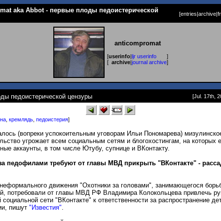
omat aka Abbot - первые плоды педоистерической
[
entries
|
archive
|
f
anticompromat
[
userinfo
|
ljr userinfo
]
[
archive
|
journal archive
]
оды педоистерической цензуры
[Jul. 17th, 
на
,
кремлядь
,
педоистерия
]
алось (вопреки успокоительным уговорам Ильи Пономарева) мизулинско
льство угрожает всем социальным сетям и блогохостингам, на которых 
ные аккаунты, в том числе Ютубу, супнице и ВКонтакту.
за педофилами требуют от главы МВД прикрыть "ВКонтакте" - расс
неформального движения "Охотники за головами", занимающегося борь
й, потребовали от главы МВД РФ Владимира Колокольцева привлечь ру
 социальной сети "ВКонтакте" к ответственности за распространение де
ии, пишут
"Известия"
.