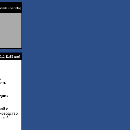
riends
|
userinfo
]
2012|
11:52 pm
]
е
есть
адник
бой с
ководство
тской