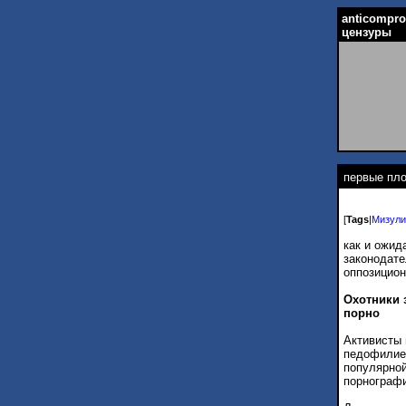
anticompr
цензуры
первые пл
[
Tags
|
Мизули
как и ожид
законодате
оппозицион
Охотники 
порно
Активисты 
педофилие
популярной
порнограф