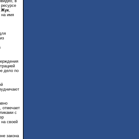
овидео, в
 ресурсе
 Жук
,
 на имя
для
из
в
верждения
страцией
е дело по
ей
трудничают
авно
, отмечает
оликами с
ер
 на своей
оне закона