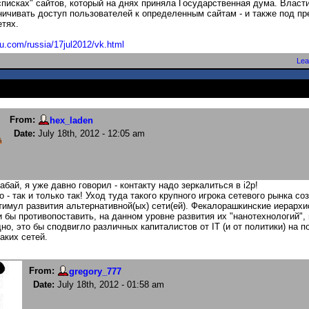
списках" сайтов, который на днях приняла Государственная дума. Власт
ничивать доступ пользователей к определенным сайтам - и также под п
етях.
ru.com/russia/17jul2012/vk.h
tml
Lea
From:
hex_laden
Date:
July 18th, 2012 - 12:05 am
бай, я уже давно говорил - контакту надо зеркалиться в i2p!
 - так и только так! Уход туда такого крупного игрока сетевого рынка со
имул развития альтернативной(ых) сети(ей). Фекалорашкинские иерарх
и бы противопоставить, на данном уровне развития их "нанотехнологий",
дно, это бы сподвигло различных капиталистов от IT (и от политики) на 
аких сетей.
From:
gregory_777
Date:
July 18th, 2012 - 01:58 am